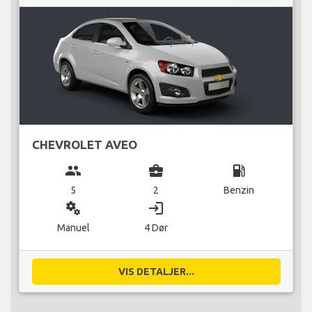
CHEVROLET AVEO
group
business_center
local_gas_station
5
2
Benzin
miscellaneous_services
login
Manuel
4 Dør
VIS DETALJER...