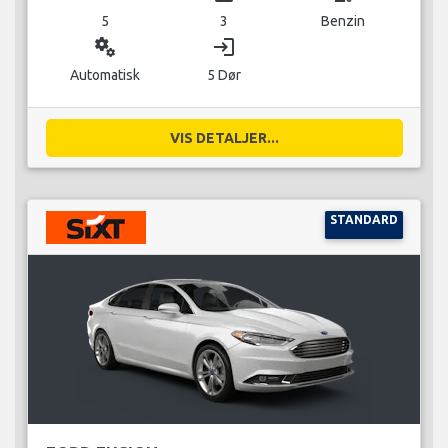
5
3
Benzin
miscellaneous_services
login
Automatisk
5 Dør
VIS DETALJER...
STANDARD