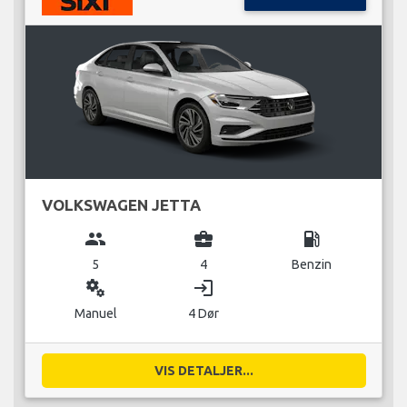
VOLKSWAGEN JETTA
group
business_center
local_gas_station
5
4
Benzin
miscellaneous_services
login
Manuel
4 Dør
VIS DETALJER...