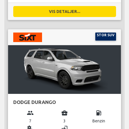
VIS DETALJER...
STOR SUV
DODGE DURANGO
group
business_center
local_gas_station
7
3
Benzin
miscellaneous_services
login