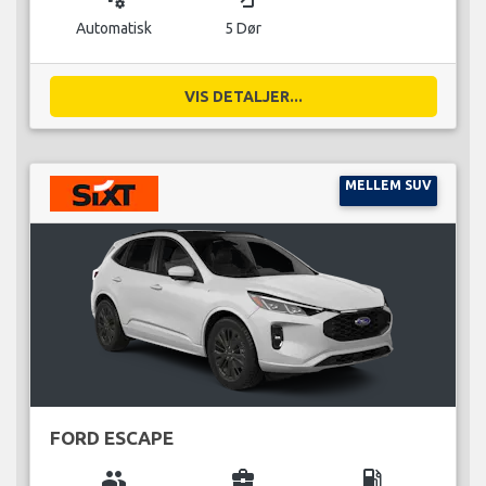
Automatisk
5 Dør
VIS DETALJER...
MELLEM SUV
FORD ESCAPE
group
business_center
local_gas_station