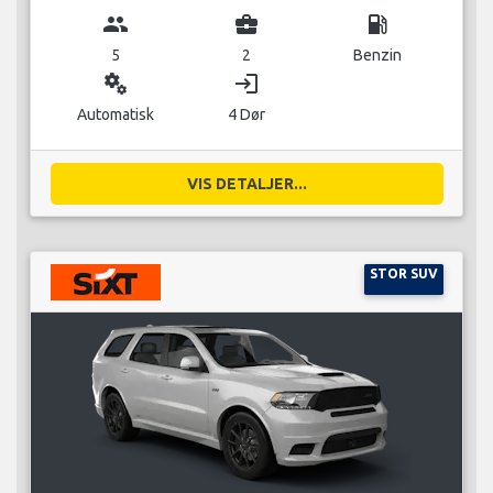
group
business_center
local_gas_station
5
2
Benzin
miscellaneous_services
login
Automatisk
4 Dør
VIS DETALJER...
STOR SUV