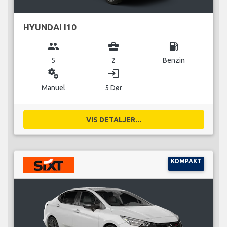
HYUNDAI I10
group
business_center
local_gas_station
5
2
Benzin
miscellaneous_services
login
Manuel
5 Dør
VIS DETALJER...
KOMPAKT