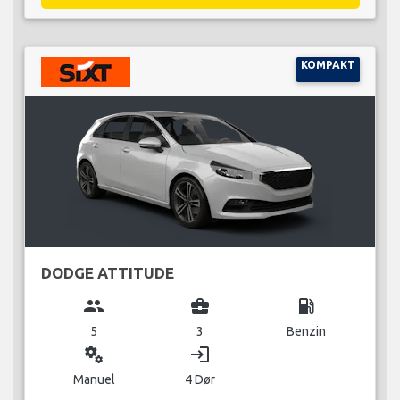
KOMPAKT
DODGE ATTITUDE
group
business_center
local_gas_station
5
3
Benzin
miscellaneous_services
login
Manuel
4 Dør