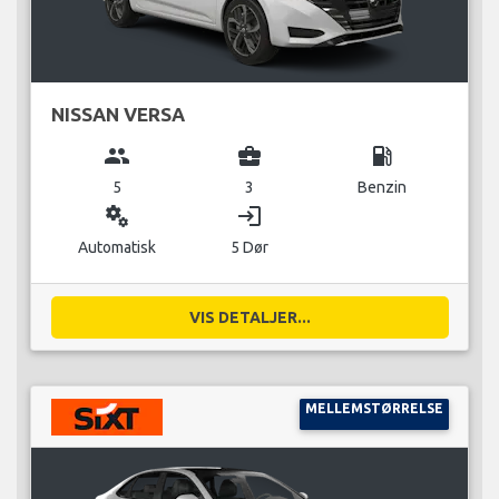
NISSAN VERSA
group
business_center
local_gas_station
5
3
Benzin
miscellaneous_services
login
Automatisk
5 Dør
VIS DETALJER...
MELLEMSTØRRELSE