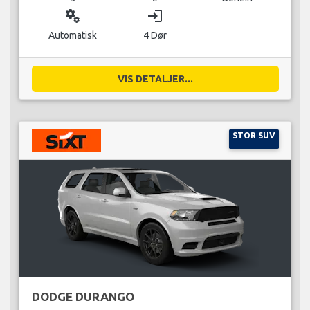
miscellaneous_services
login
Automatisk
4 Dør
VIS DETALJER...
STOR SUV
DODGE DURANGO