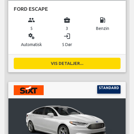
FORD ESCAPE
group
business_center
local_gas_station
5
3
Benzin
miscellaneous_services
login
Automatisk
5 Dør
VIS DETALJER...
STANDARD