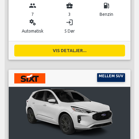
group
business_center
local_gas_station
7
3
Benzin
miscellaneous_services
login
Automatisk
5 Dør
VIS DETALJER...
MELLEM SUV