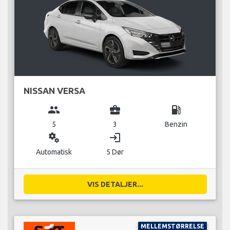
NISSAN VERSA
group
business_center
local_gas_station
5
3
Benzin
miscellaneous_services
login
Automatisk
5 Dør
VIS DETALJER...
MELLEMSTØRRELSE