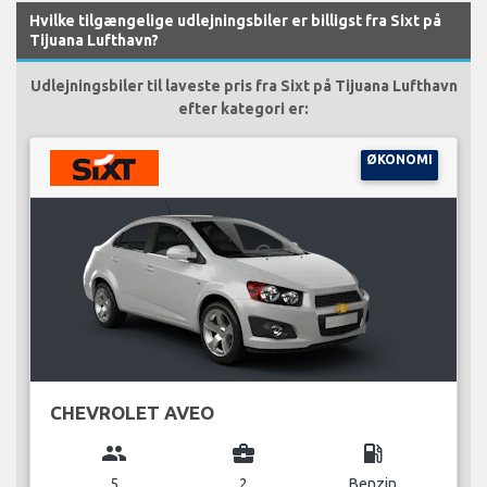
Hvilke tilgængelige udlejningsbiler er billigst fra Sixt på
Tijuana Lufthavn?
Udlejningsbiler til laveste pris fra Sixt på Tijuana Lufthavn
efter kategori er:
ØKONOMI
CHEVROLET AVEO
group
business_center
local_gas_station
5
2
Benzin