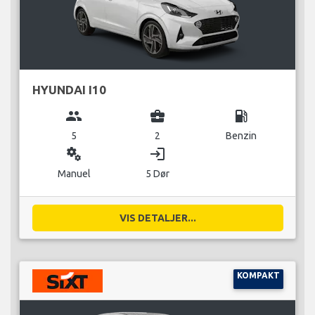
HYUNDAI I10
group
business_center
local_gas_station
5
2
Benzin
miscellaneous_services
login
Manuel
5 Dør
VIS DETALJER...
KOMPAKT