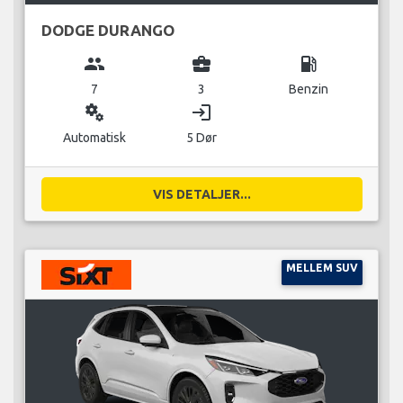
DODGE DURANGO
group
business_center
local_gas_station
7
3
Benzin
miscellaneous_services
login
Automatisk
5 Dør
VIS DETALJER...
MELLEM SUV