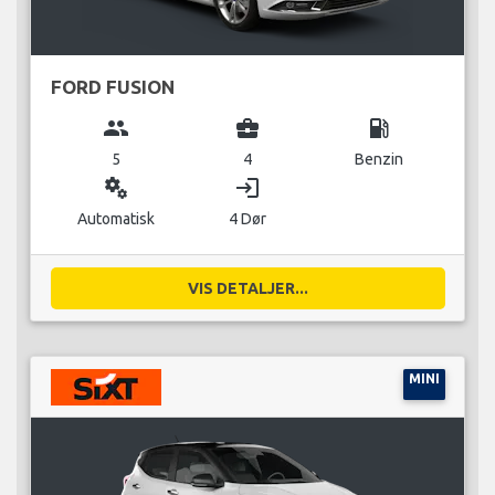
FORD FUSION
group
business_center
local_gas_station
5
4
Benzin
miscellaneous_services
login
Automatisk
4 Dør
VIS DETALJER...
MINI