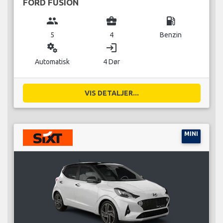
FORD FUSION
group
business_center
local_gas_station
5
4
Benzin
miscellaneous_services
login
Automatisk
4 Dør
VIS DETALJER...
MINI