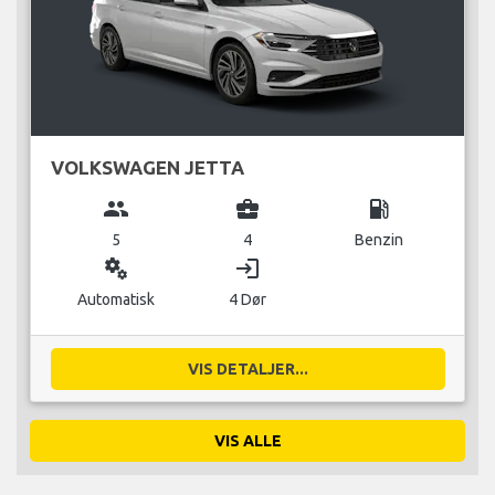
VOLKSWAGEN JETTA
group
business_center
local_gas_station
5
4
Benzin
miscellaneous_services
login
Automatisk
4 Dør
VIS DETALJER...
VIS ALLE