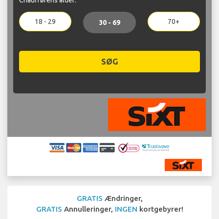
18 - 29
70+
30 - 69
SØG
GRATIS
Ændringer,
GRATIS
Annulleringer,
INGEN
kortgebyrer!