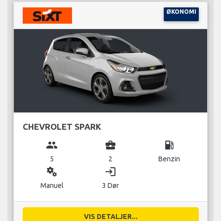
ØKONOMI
CHEVROLET SPARK
group
business_center
local_gas_station
5
2
Benzin
miscellaneous_services
login
Manuel
3 Dør
VIS DETALJER...