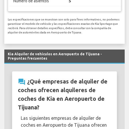
Numero de asientos
5
Las especificaciones que se muestran son solo para fines informativos, no podemos
garantizar el modelo de vehículo y las especificaciones exactas de Kia Sportage que
recibirá. Para obtener detalles específicos, debe consultar con la compañía de
alquiler de automóviles dada en Aeropuerto de Tijuana.
Kia Alquiler de vehículos en Aeropuerto de Tijuana -
Preguntas frecuentes
question_answer
¿Qué empresas de alquiler de
coches ofrecen alquileres de
coches de Kia en Aeropuerto de
Tijuana?
Las siguientes empresas de alquiler de
coches en Aeropuerto de Tijuana ofrecen