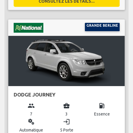
CONSULTEZ LES DÉTAILS...
GRANDE BERLINE
DODGE JOURNEY
group
business_center
local_gas_station
7
3
Essence
miscellaneous_services
login
Automatique
5 Porte