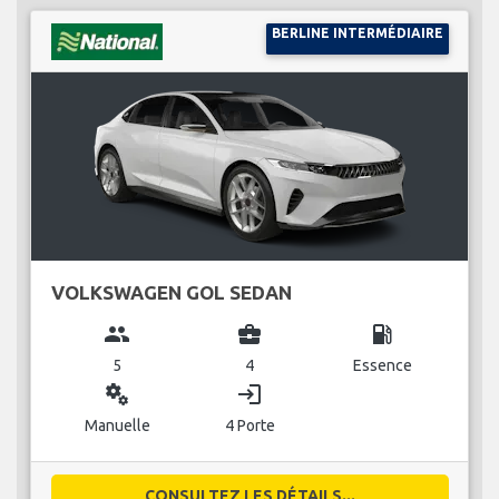
BERLINE INTERMÉDIAIRE
VOLKSWAGEN GOL SEDAN
group
business_center
local_gas_station
5
4
Essence
miscellaneous_services
login
Manuelle
4 Porte
CONSULTEZ LES DÉTAILS...