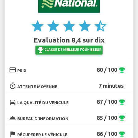
star
star
star
star
star_half
Evaluation 8,4 sur dix
emoji_events
CLASSE DE MEILLEUR FOUNISSEUR
credit_card
80 / 100
emoji_events
PRIX
timer
7 minutes
ATTENTE MOYENNE
directions_car
87 / 100
emoji_events
LA QUALITÉ DU VEHICULE
room_service
85 / 100
emoji_events
BUREAU D'INFORMATION
flag
86 / 100
emoji_events
RÉCUPERER LE VÉHICULE