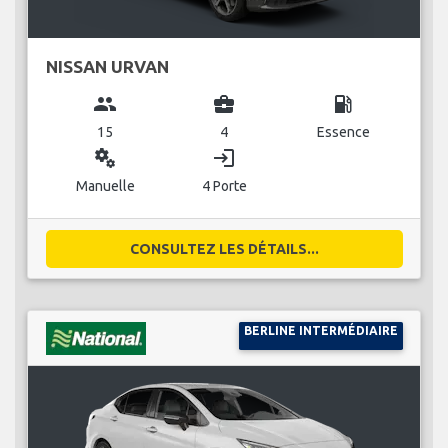
NISSAN URVAN
group
business_center
local_gas_station
15
4
Essence
miscellaneous_services
login
Manuelle
4 Porte
CONSULTEZ LES DÉTAILS...
BERLINE INTERMÉDIAIRE