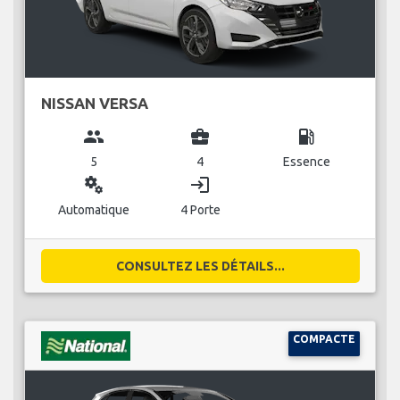
NISSAN VERSA
group
business_center
local_gas_station
5
4
Essence
miscellaneous_services
login
Automatique
4 Porte
CONSULTEZ LES DÉTAILS...
COMPACTE