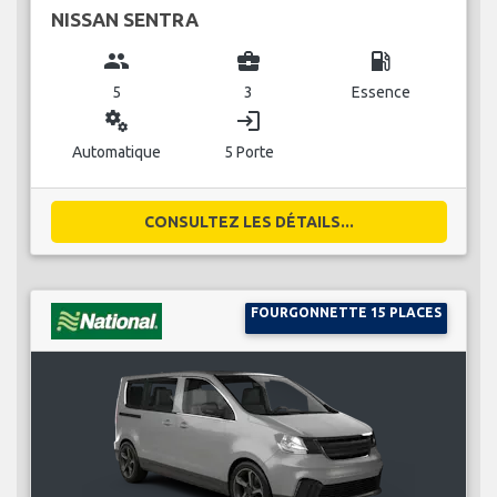
NISSAN SENTRA
group
business_center
local_gas_station
5
3
Essence
miscellaneous_services
login
Automatique
5 Porte
CONSULTEZ LES DÉTAILS...
FOURGONNETTE 15 PLACES