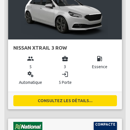
NISSAN XTRAIL 3 ROW
group
business_center
local_gas_station
5
3
Essence
miscellaneous_services
login
Automatique
5 Porte
CONSULTEZ LES DÉTAILS...
COMPACTE