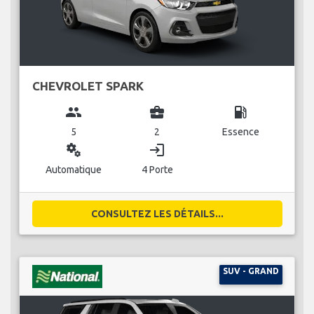
CHEVROLET SPARK
group
business_center
local_gas_station
5
2
Essence
miscellaneous_services
login
Automatique
4 Porte
CONSULTEZ LES DÉTAILS...
SUV - GRAND