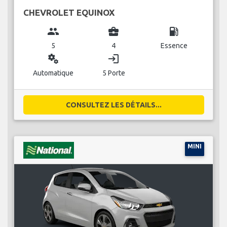
CHEVROLET EQUINOX
group
business_center
local_gas_station
5
4
Essence
miscellaneous_services
login
Automatique
5 Porte
CONSULTEZ LES DÉTAILS...
MINI