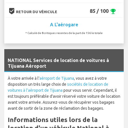
beenhere
85 / 100
emoji_events
RETOUR DU VÉHICULE
A L'aérogare
* Calculé de 8 critiques recentes de la part de 156 le totale
`
NATIONAL Services de location de voitures à
Tijuana Aéroport
À votre arrivée à l'
aéroport de Tijuana
, vous avez à votre
disposition un très large choix de
sociétés de location de
voitures à l'aéroport de Tijuana
pour vous servir. Cependant, il
est toujours préférable d'avoir réservé votre voiture de location
avant votre arrivée. Assurez-vous de récupérer vos bagages
avant de sortir de la zone de réclamation des bagages.
Informations utiles lors de la
location d'un véhicule National à