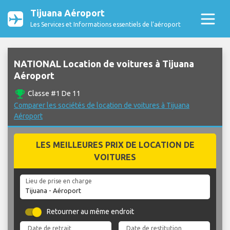
Tijuana Aéroport
Les Services et Informations essentiels de l’aéroport
NATIONAL Location de voitures à Tijuana
Aéroport
emoji_events
Classe #1 De 11
Comparer les sociétés de location de voitures à Tijuana
Aéroport
LES MEILLEURES PRIX DE LOCATION DE
VOITURES
Lieu de prise en charge
Retourner au même endroit
Date de retrait
Date de restitution