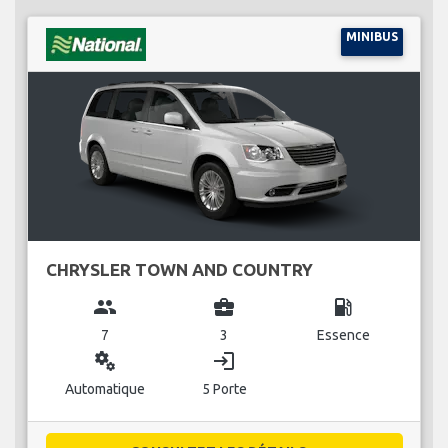
MINIBUS
CHRYSLER TOWN AND COUNTRY
group
business_center
local_gas_station
7
3
Essence
miscellaneous_services
login
Automatique
5 Porte