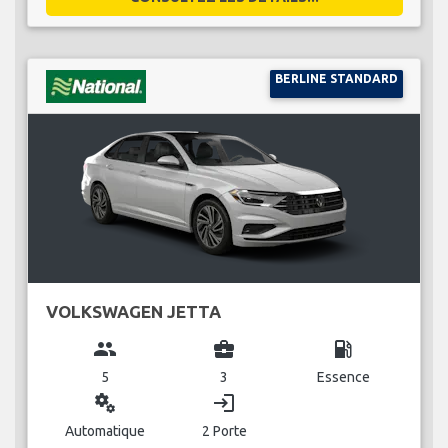
BERLINE STANDARD
VOLKSWAGEN JETTA
group
business_center
local_gas_station
5
3
Essence
miscellaneous_services
login
Automatique
2 Porte