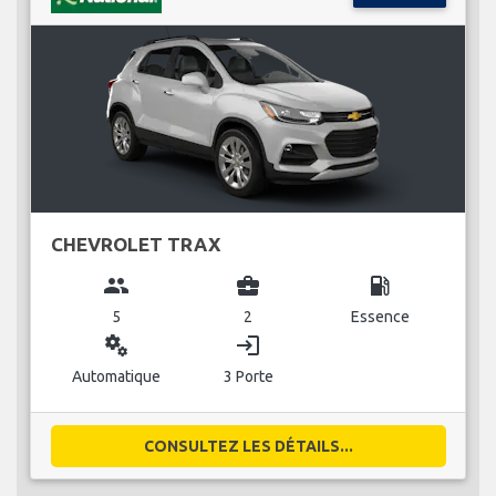
CHEVROLET TRAX
group
business_center
local_gas_station
5
2
Essence
miscellaneous_services
login
Automatique
3 Porte
CONSULTEZ LES DÉTAILS...