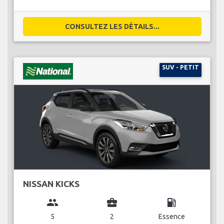
CONSULTEZ LES DÉTAILS...
SUV - PETIT
NISSAN KICKS
group
business_center
local_gas_station
5
2
Essence