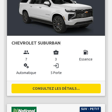
CHEVROLET SUBURBAN
group
business_center
local_gas_station
7
3
Essence
miscellaneous_services
login
Automatique
5 Porte
CONSULTEZ LES DÉTAILS...
SUV - PETIT