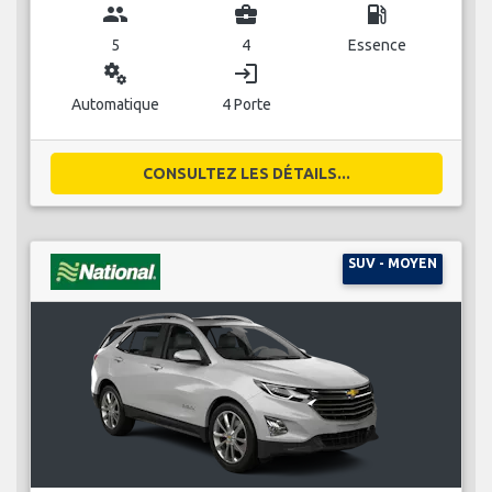
group
business_center
local_gas_station
5
4
Essence
miscellaneous_services
login
Automatique
4 Porte
CONSULTEZ LES DÉTAILS...
SUV - MOYEN