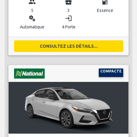
group
business_center
local_gas_station
5
3
Essence
miscellaneous_services
login
Automatique
4 Porte
CONSULTEZ LES DÉTAILS...
COMPACTE