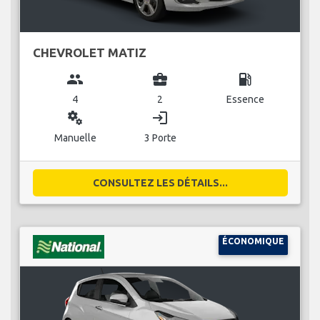
CHEVROLET MATIZ
group
business_center
local_gas_station
4
2
Essence
miscellaneous_services
login
Manuelle
3 Porte
CONSULTEZ LES DÉTAILS...
ÉCONOMIQUE