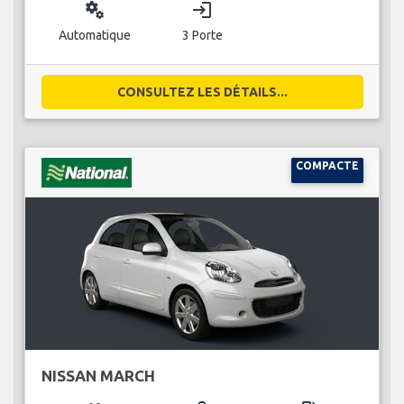
miscellaneous_services
login
Automatique
3 Porte
CONSULTEZ LES DÉTAILS...
COMPACTE
NISSAN MARCH