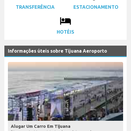
TRANSFERÊNCIA
ESTACIONAMENTO
local_hotel
HOTÉIS
Informações úteis sobre Tijuana Aeroporto
Alugar Um Carro Em Tijuana