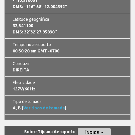
-116,970001
DMS: -116°-58'-12.004392''
Latitude geográfica
32,541100
DMS: 32°32'27.95838''
Tempo no aeroporto
00:50:29 am GMT -0700
Conduzir
DIREITA
Eletricidade
127V/60 Hz
Tipo de tomada
A, B (
Ver tipos de tomada
)
Sobre Tijuana Aeroporto
ÍNDICE