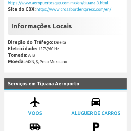
https://www.aeropuertosgap.com.mx/en/tijuana-3.html
Site do CBX:
https://www.crossborderxpress.com/en/
Informações Locais
Direção do Tráfego:
Direita
Eletricidade:
127V/60 Hz
Tomada:
A, B
Moeda:
MXN, $, Peso Mexicano
Serviços em Tijuana Aeroporto
airplanemode_active
drive_eta
VOOS
ALUGUER DE CARROS
airport_shuttle
local_parking