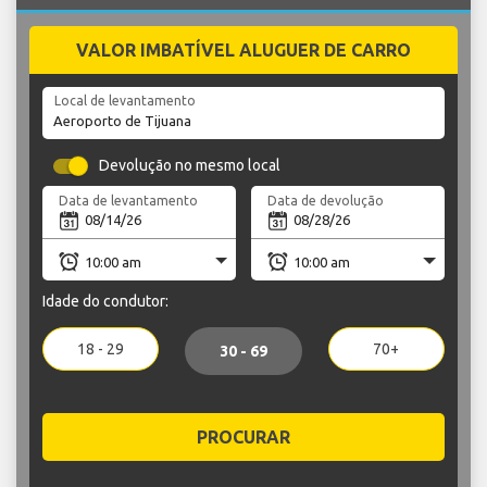
VALOR IMBATÍVEL ALUGUER DE CARRO
Local de levantamento
Devolução no mesmo local
Data de levantamento
Data de devolução
Idade do condutor:
18 - 29
70+
30 - 69
PROCURAR