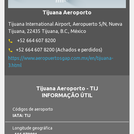
Tijuana Aeroporto
Tijuana International Airport, Aeropuerto S/N, Nueva
Tijuana, 22435 Tijuana, B.C., México
+52 664 607 8200
phone
+52 664 607 8200 (Achados e perdidos)
phone
https://www.aeropuertosgap.com.mx/en/tijuana-
3.html
Tijuana Aeroporto - TIJ
INFORMAÇÃO ÚTIL
Códigos de aeroporto
IATA: TIJ
Longitude geográfica