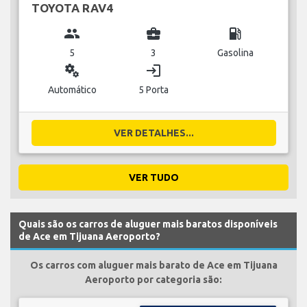
TOYOTA RAV4
group
business_center
local_gas_station
5
3
Gasolina
miscellaneous_services
login
Automático
5 Porta
VER DETALHES...
VER TUDO
Quais são os carros de aluguer mais baratos disponíveis
de Ace em Tijuana Aeroporto?
Os carros com aluguer mais barato de Ace em Tijuana
Aeroporto por categoria são: