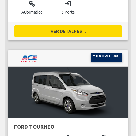
miscellaneous_services
login
Automático
5 Porta
VER DETALHES...
MONOVOLUME
FORD TOURNEO