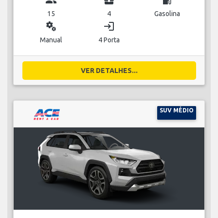
15
4
Gasolina
miscellaneous_services
login
Manual
4 Porta
VER DETALHES...
SUV MÉDIO