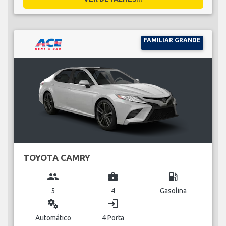
FAMILIAR GRANDE
TOYOTA CAMRY
group
business_center
local_gas_station
5
4
Gasolina
miscellaneous_services
login
Automático
4 Porta