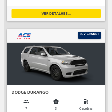
VER DETALHES...
SUV GRANDE
DODGE DURANGO
group
business_center
local_gas_station
7
3
Gasolina