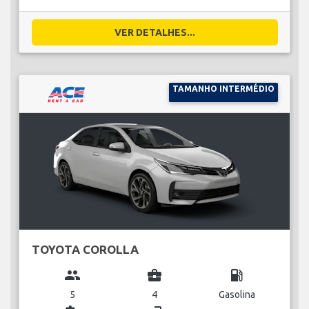
VER DETALHES...
TAMANHO INTERMÉDIO
TOYOTA COROLLA
group
business_center
local_gas_station
5
4
Gasolina