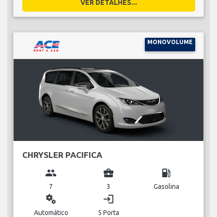
VER DETALHES...
MONOVOLUME
CHRYSLER PACIFICA
group
business_center
local_gas_station
7
3
Gasolina
miscellaneous_services
login
Automático
5 Porta