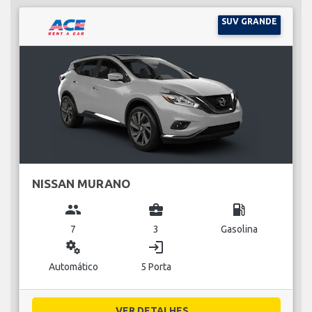
SUV GRANDE
NISSAN MURANO
group
business_center
local_gas_station
7
3
Gasolina
miscellaneous_services
login
Automático
5 Porta
VER DETALHES...