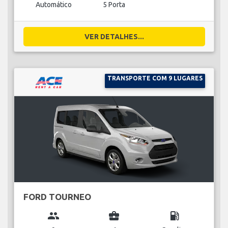
Automático
5 Porta
VER DETALHES...
TRANSPORTE COM 9 LUGARES
FORD TOURNEO
group
business_center
local_gas_station