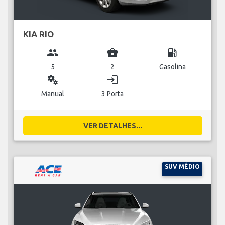
KIA RIO
group
business_center
local_gas_station
5
2
Gasolina
miscellaneous_services
login
Manual
3 Porta
VER DETALHES...
SUV MÉDIO