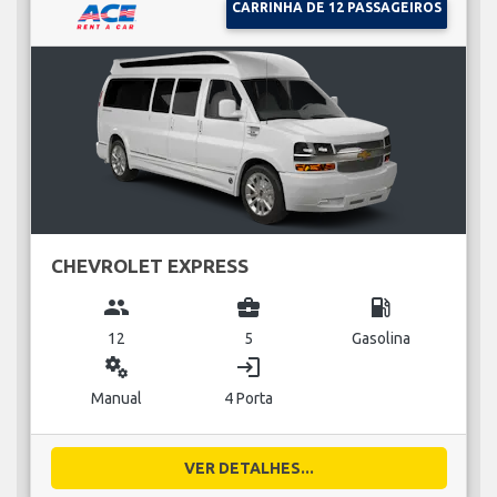
CARRINHA DE 12 PASSAGEIROS
CHEVROLET EXPRESS
group
business_center
local_gas_station
12
5
Gasolina
miscellaneous_services
login
Manual
4 Porta
VER DETALHES...