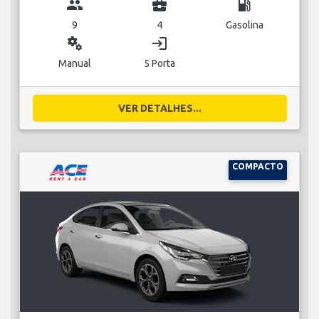
group
business_center
local_gas_station
9
4
Gasolina
miscellaneous_services
login
Manual
5 Porta
VER DETALHES...
COMPACTO