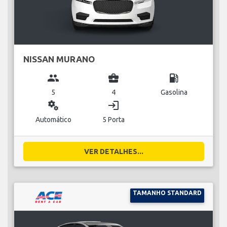
NISSAN MURANO
group
business_center
local_gas_station
5
4
Gasolina
miscellaneous_services
login
Automático
5 Porta
VER DETALHES...
TAMANHO STANDARD