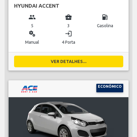
HYUNDAI ACCENT
group
business_center
local_gas_station
5
3
Gasolina
miscellaneous_services
login
Manual
4 Porta
VER DETALHES...
ECONÓMICO