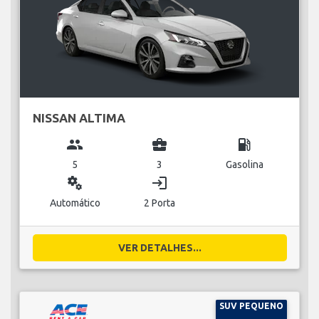
NISSAN ALTIMA
group
business_center
local_gas_station
5
3
Gasolina
miscellaneous_services
login
Automático
2 Porta
VER DETALHES...
SUV PEQUENO