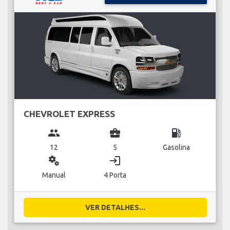
CHEVROLET EXPRESS
group
business_center
local_gas_station
12
5
Gasolina
miscellaneous_services
login
Manual
4 Porta
VER DETALHES...