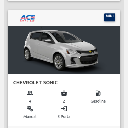
MINI
CHEVROLET SONIC
group
business_center
local_gas_station
4
2
Gasolina
miscellaneous_services
login
Manual
3 Porta