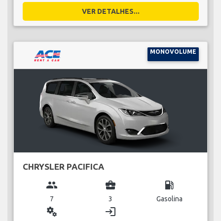
VER DETALHES...
MONOVOLUME
CHRYSLER PACIFICA
group
business_center
local_gas_station
7
3
Gasolina
miscellaneous_services
login