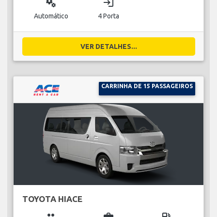
miscellaneous_services
login
Automático
4 Porta
VER DETALHES...
CARRINHA DE 15 PASSAGEIROS
TOYOTA HIACE
group
business_center
local_gas_station