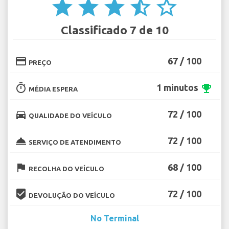
star
star
star
star_half
star_border
Classificado 7 de 10
credit_card
67 / 100
PREÇO
timer
1 minutos
emoji_events
MÉDIA ESPERA
directions_car
72 / 100
QUALIDADE DO VEÍCULO
room_service
72 / 100
SERVIÇO DE ATENDIMENTO
flag
68 / 100
RECOLHA DO VEÍCULO
beenhere
72 / 100
DEVOLUÇÃO DO VEÍCULO
No Terminal