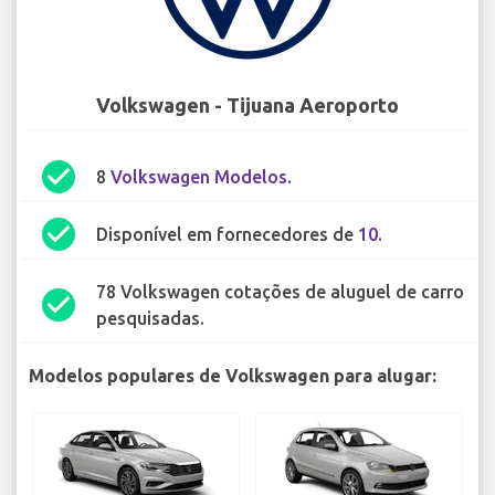
Volkswagen - Tijuana Aeroporto
check_circle
8
Volkswagen Modelos
.
check_circle
Disponível em fornecedores de
10
.
78 Volkswagen cotações de aluguel de carro
check_circle
pesquisadas.
Modelos populares de Volkswagen para alugar: