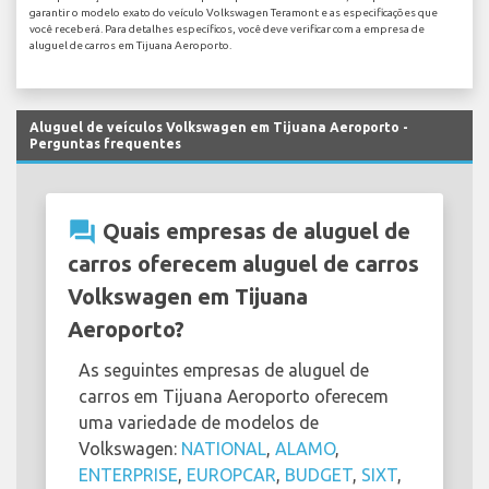
garantir o modelo exato do veículo Volkswagen Teramont e as especificações que
você receberá. Para detalhes específicos, você deve verificar com a empresa de
aluguel de carros em Tijuana Aeroporto.
Aluguel de veículos Volkswagen em Tijuana Aeroporto -
Perguntas frequentes
question_answer
Quais empresas de aluguel de
carros oferecem aluguel de carros
Volkswagen em Tijuana
Aeroporto?
As seguintes empresas de aluguel de
carros em Tijuana Aeroporto oferecem
uma variedade de modelos de
Volkswagen:
NATIONAL
,
ALAMO
,
ENTERPRISE
,
EUROPCAR
,
BUDGET
,
SIXT
,