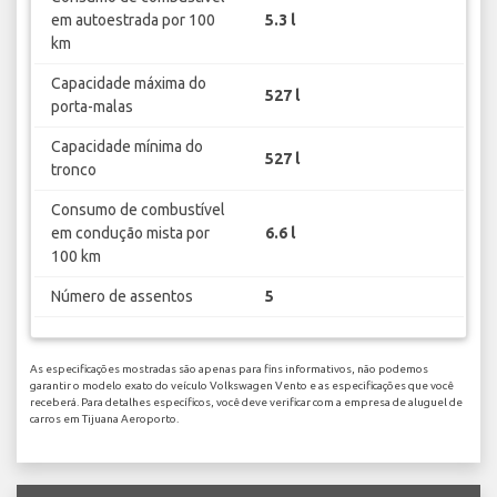
em autoestrada por 100
5.3 l
km
Capacidade máxima do
527 l
porta-malas
Capacidade mínima do
527 l
tronco
Consumo de combustível
em condução mista por
6.6 l
100 km
Número de assentos
5
As especificações mostradas são apenas para fins informativos, não podemos
garantir o modelo exato do veículo Volkswagen Vento e as especificações que você
receberá. Para detalhes específicos, você deve verificar com a empresa de aluguel de
carros em Tijuana Aeroporto.