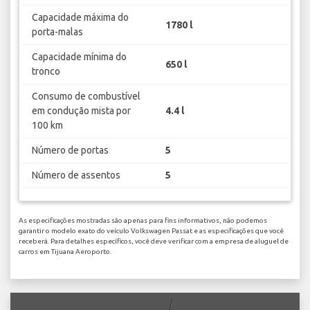
Capacidade máxima do
1780 l
porta-malas
Capacidade mínima do
650 l
tronco
Consumo de combustível
em condução mista por
4.4 l
100 km
Número de portas
5
Número de assentos
5
As especificações mostradas são apenas para fins informativos, não podemos
garantir o modelo exato do veículo Volkswagen Passat e as especificações que você
receberá. Para detalhes específicos, você deve verificar com a empresa de aluguel de
carros em Tijuana Aeroporto.