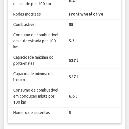
8.4 l
na cidade por 100 km
Rodas motrizes
Front wheel drive
Combustível
95
Consumo de combustível
em autoestrada por 100
5.3 l
km
Capacidade máxima do
527 l
porta-malas
Capacidade mínima do
527 l
tronco
Consumo de combustível
em condução mista por
6.6 l
100 km
Número de assentos
5