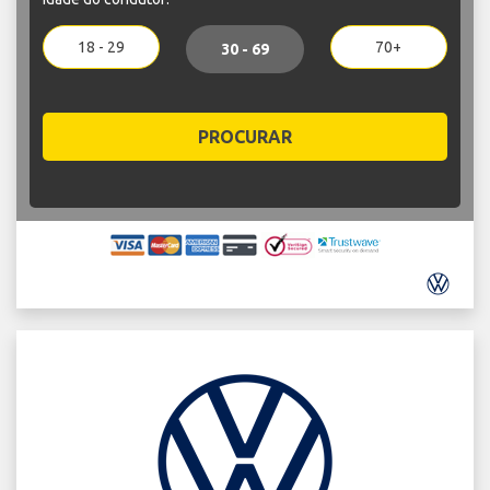
18 - 29
70+
30 - 69
PROCURAR