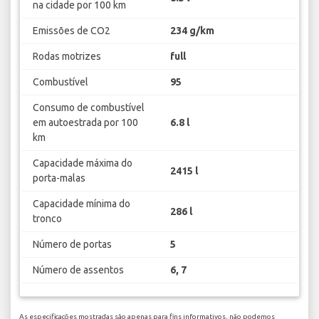
na cidade por 100 km
Emissões de CO2
234 g/km
Rodas motrizes
full
Combustível
95
Consumo de combustível
em autoestrada por 100
6.8 l
km
Capacidade máxima do
2415 l
porta-malas
Capacidade mínima do
286 l
tronco
Número de portas
5
Número de assentos
6, 7
As especificações mostradas são apenas para fins informativos, não podemos