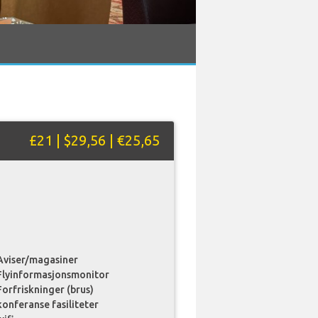
£21 | $29,56 | €25,65
Aviser/magasiner
Flyinformasjonsmonitor
Forfriskninger (brus)
konferanse fasiliteter