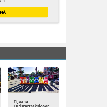
wifi
 NÅ
Tijuana
Turistattraksjoner