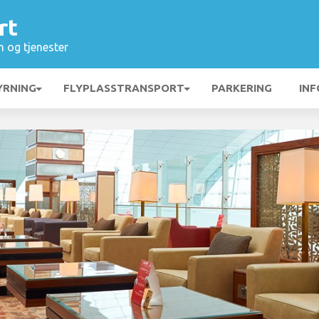
rt
n og tjenester
YRNING
FLYPLASSTRANSPORT
PARKERING
INF