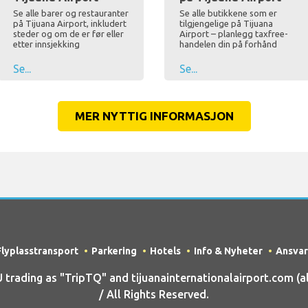
Se alle barer og restauranter
Se alle butikkene som er
på Tijuana Airport, inkludert
tilgjengelige på Tijuana
steder og om de er før eller
Airport – planlegg taxfree-
etter innsjekking
handelen din på forhånd
Se...
Se...
MER NYTTIG INFORMASJON
Flyplasstransport
Parkering
Hotels
Info & Nyheter
Ansvar
ading as "TripTQ" and tijuanainternationalairport.com (al
/ All Rights Reserved.