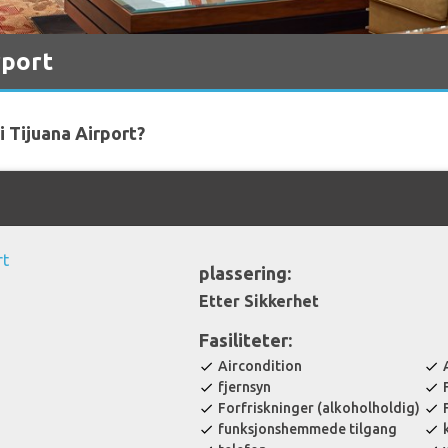
rport
i Tijuana Airport?
plassering:
Etter Sikkerhet
Fasiliteter:
Aircondition
check
check
fjernsyn
check
check
Forfriskninger (alkoholholdig)
check
check
funksjonshemmede tilgang
check
check