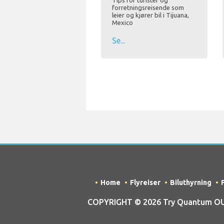
Tips for turister og
forretningsreisende som
leier og kjører bil i Tijuana,
Mexico
Se...
Home
Flyreiser
Biluthyrning
COPYRIGHT © 2026 Try Quantum OU tr