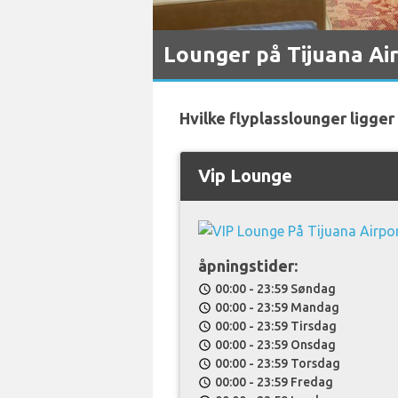
Lounger på Tijuana Ai
Hvilke flyplasslounger ligger 
Vip Lounge
åpningstider:
00:00 - 23:59 Søndag
schedule
00:00 - 23:59 Mandag
schedule
00:00 - 23:59 Tirsdag
schedule
00:00 - 23:59 Onsdag
schedule
00:00 - 23:59 Torsdag
schedule
00:00 - 23:59 Fredag
schedule