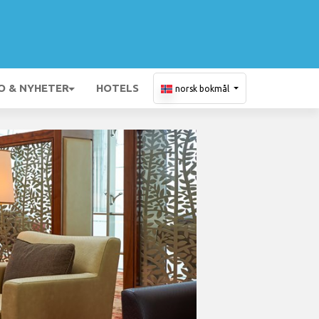
O & NYHETER
HOTELS
norsk bokmål