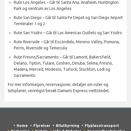
Rute Los Angeles – Går til Santa Ana, Anaheim, Huntington
Park og sentrum av Los Angeles
Rute San Diego – Går til Santa Fe Depot og San Diego Airport
Terminaler 1 og 2
Rute San Ysidro – Går til Las Americas Outlets og San Ysidro
Rute Riverside – Går til Escondido, Moreno Valley, Pomona,
Perris, Riverside og Temecula
Rute Fresno/Sacramento – Går til Lamont, Bakersfield,
Delano, Tipton, Tulare, Goshen, Dinuba, Selma, Fresno,
Madera, Merced, Modesto, Turlock, Stockton, Lodi og
Sacramento.
For mer informasjon, reservasjoner, detaljer om ruter og
tidsplaner, vennligst besøk Damaris Express-nettstedet.
Home
Flyreiser
Biluthyrning
Flyplasstransport
Parkering
Hotels
Info & Nyheter
Ansvarsfraskrivelse