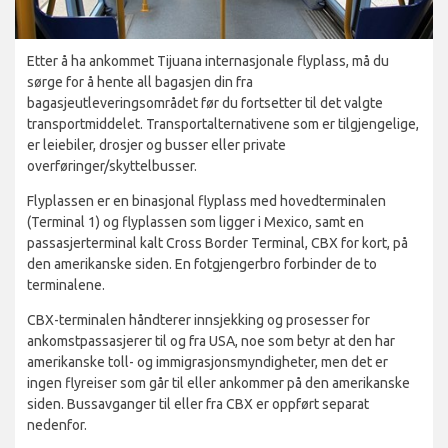
Etter å ha ankommet Tijuana internasjonale flyplass, må du
sørge for å hente all bagasjen din fra
bagasjeutleveringsområdet før du fortsetter til det valgte
transportmiddelet. Transportalternativene som er tilgjengelige,
er leiebiler, drosjer og busser eller private
overføringer/skyttelbusser.
Flyplassen er en binasjonal flyplass med hovedterminalen
(Terminal 1) og flyplassen som ligger i Mexico, samt en
passasjerterminal kalt Cross Border Terminal, CBX for kort, på
den amerikanske siden. En fotgjengerbro forbinder de to
terminalene.
CBX-terminalen håndterer innsjekking og prosesser for
ankomstpassasjerer til og fra USA, noe som betyr at den har
amerikanske toll- og immigrasjonsmyndigheter, men det er
ingen flyreiser som går til eller ankommer på den amerikanske
siden. Bussavganger til eller fra CBX er oppført separat
nedenfor.