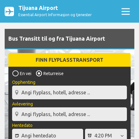
Tijuana Airport
Essential Airport Informasjon og tjenester
Bus Transitt til og fra Tijuana Airport
FINN FLYPLASSTRANSPORT
En vei
Returreise
Opphenting
Avlevering
Hentedato