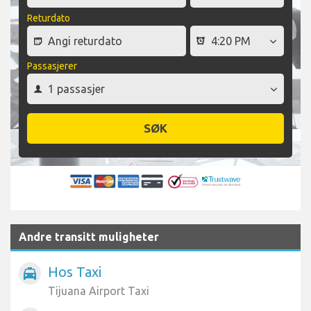
Returdato
Passasjerer
SØK
Andre transitt muligheter
Hos Taxi
local_taxi
Tijuana Airport Taxi