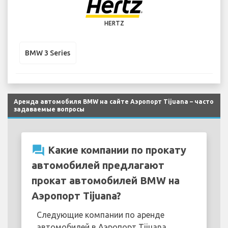
HERTZ
BMW 3 Series
Аренда автомобиля BMW на сайте Аэропорт Tijuana – часто
задаваемые вопросы
question_answer
Какие компании по прокату
автомобилей предлагают
прокат автомобилей BMW на
Аэропорт Tijuana?
Следующие компании по аренде
автомобилей в Аэропорт Tijuana