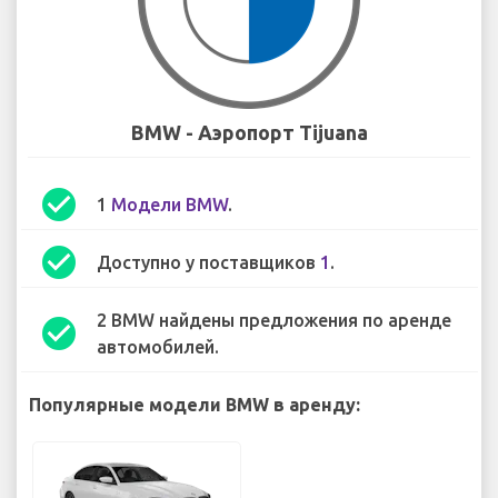
BMW - Аэропорт Tijuana
check_circle
1
Модели BMW
.
check_circle
Доступно у поставщиков
1
.
2 BMW найдены предложения по аренде
check_circle
автомобилей.
Популярные модели BMW в аренду: