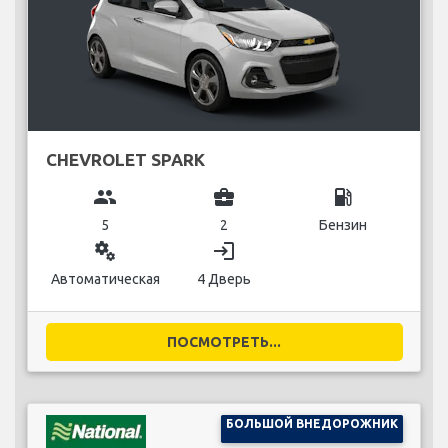
CHEVROLET SPARK
group
business_center
local_gas_station
5
2
Бензин
miscellaneous_services
login
Автоматическая
4 Дверь
ПОСМОТРЕТЬ...
БОЛЬШОЙ ВНЕДОРОЖНИК