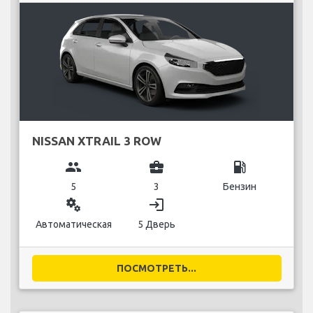
NISSAN XTRAIL 3 ROW
group
business_center
local_gas_station
5
3
Бензин
miscellaneous_services
login
Автоматическая
5 Дверь
ПОСМОТРЕТЬ...