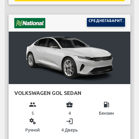
СРЕДНЕГАБАРИТ.
VOLKSWAGEN GOL SEDAN
group
business_center
local_gas_station
5
4
Бензин
miscellaneous_services
login
Ручной
4 Дверь