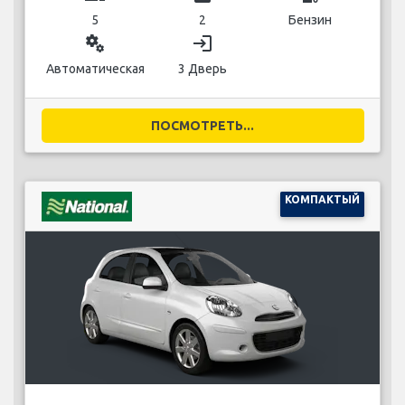
5
2
Бензин
miscellaneous_services
login
Автоматическая
3 Дверь
ПОСМОТРЕТЬ...
КОМПАКТЫЙ