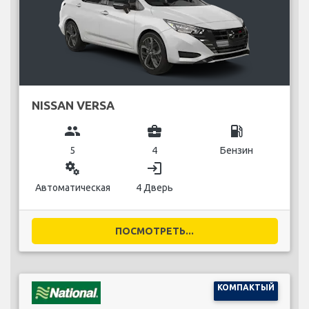
NISSAN VERSA
group
business_center
local_gas_station
5
4
Бензин
miscellaneous_services
login
Автоматическая
4 Дверь
ПОСМОТРЕТЬ...
КОМПАКТЫЙ