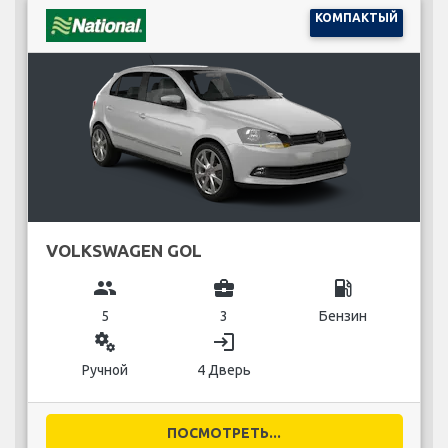
КОМПАКТЫЙ
VOLKSWAGEN GOL
group
business_center
local_gas_station
5
3
Бензин
miscellaneous_services
login
Ручной
4 Дверь
ПОСМОТРЕТЬ...