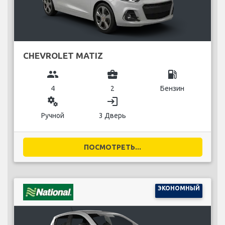
CHEVROLET MATIZ
group
business_center
local_gas_station
4
2
Бензин
miscellaneous_services
login
Ручной
3 Дверь
ПОСМОТРЕТЬ...
ЭКОНОМНЫЙ