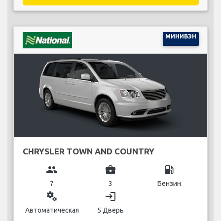
МИНИВЭН
CHRYSLER TOWN AND COUNTRY
group
business_center
local_gas_station
7
3
Бензин
miscellaneous_services
login
Автоматическая
5 Дверь