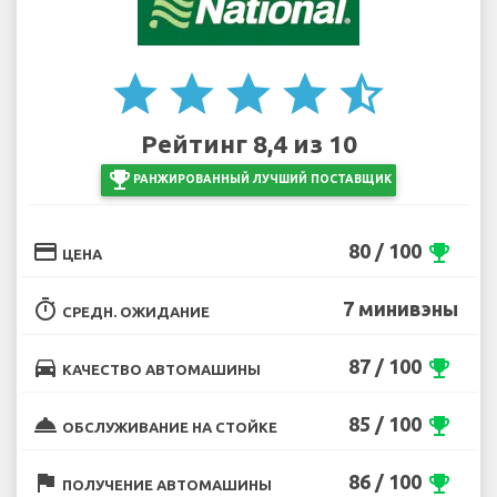
star
star
star
star
star_half
Рейтинг 8,4 из 10
emoji_events
РАНЖИРОВАННЫЙ ЛУЧШИЙ ПОСТАВЩИК
credit_card
80 / 100
emoji_events
ЦЕНА
timer
7 минивэны
СРЕДН. ОЖИДАНИЕ
directions_car
87 / 100
emoji_events
КАЧЕСТВО АВТОМАШИНЫ
room_service
85 / 100
emoji_events
ОБСЛУЖИВАНИЕ НА СТОЙКЕ
flag
86 / 100
emoji_events
ПОЛУЧЕНИЕ АВТОМАШИНЫ