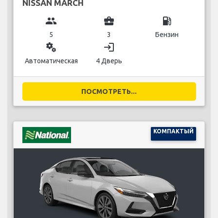
NISSAN MARCH
group
business_center
local_gas_station
5
3
Бензин
miscellaneous_services
login
Автоматическая
4 Дверь
ПОСМОТРЕТЬ...
КОМПАКТЫЙ