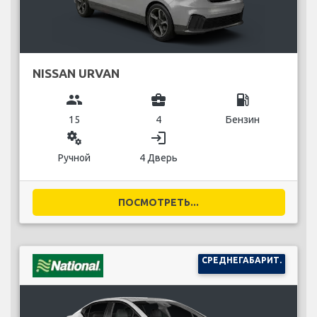
NISSAN URVAN
group
business_center
local_gas_station
15
4
Бензин
miscellaneous_services
login
Ручной
4 Дверь
ПОСМОТРЕТЬ...
СРЕДНЕГАБАРИТ.