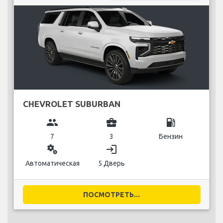
CHEVROLET SUBURBAN
group
business_center
local_gas_station
7
3
Бензин
miscellaneous_services
login
Автоматическая
5 Дверь
ПОСМОТРЕТЬ...