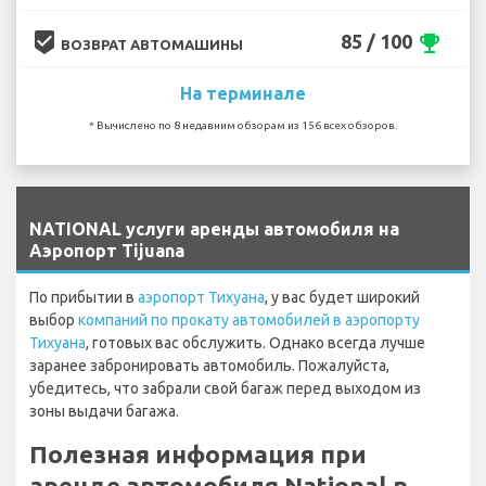
beenhere
85 / 100
emoji_events
ВОЗВРАТ АВТОМАШИНЫ
На терминале
* Вычислено по 8 недавним обзорам из 156 всех обзоров.
`
NATIONAL услуги аренды автомобиля на
Аэропорт Tijuana
По прибытии в
аэропорт Тихуана
, у вас будет широкий
выбор
компаний по прокату автомобилей в аэропорту
Тихуана
, готовых вас обслужить. Однако всегда лучше
заранее забронировать автомобиль. Пожалуйста,
убедитесь, что забрали свой багаж перед выходом из
зоны выдачи багажа.
Полезная информация при
аренде автомобиля National в