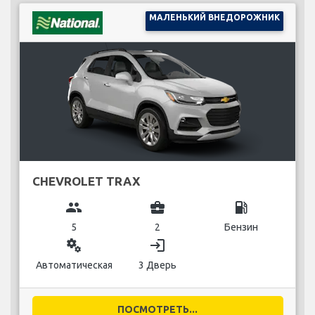
МАЛЕНЬКИЙ ВНЕДОРОЖНИК
CHEVROLET TRAX
group
business_center
local_gas_station
5
2
Бензин
miscellaneous_services
login
Автоматическая
3 Дверь
ПОСМОТРЕТЬ...