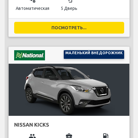
Автоматическая
5 Дверь
ПОСМОТРЕТЬ...
МАЛЕНЬКИЙ ВНЕДОРОЖНИК
NISSAN KICKS
group
business_center
local_gas_station