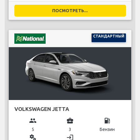
ПОСМОТРЕТЬ...
СТАНДАРТНЫЙ
VOLKSWAGEN JETTA
group
business_center
local_gas_station
5
3
Бензин
miscellaneous_services
login