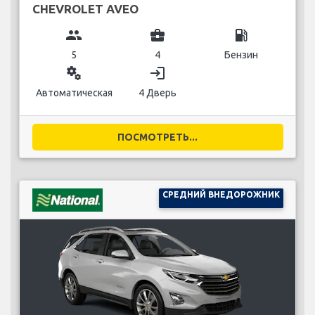
CHEVROLET AVEO
group
business_center
local_gas_station
5
4
Бензин
miscellaneous_services
login
Автоматическая
4 Дверь
ПОСМОТРЕТЬ...
СРЕДНИЙ ВНЕДОРОЖНИК