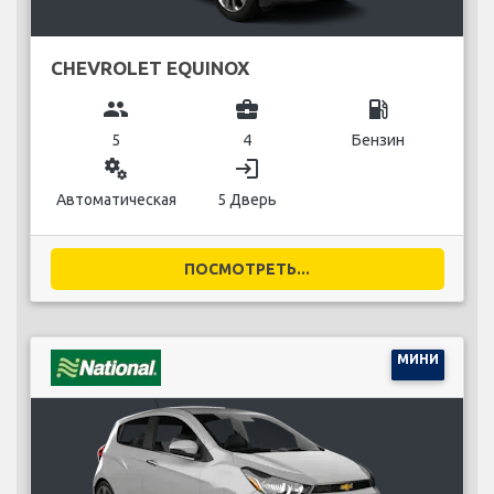
CHEVROLET EQUINOX
group
business_center
local_gas_station
5
4
Бензин
miscellaneous_services
login
Автоматическая
5 Дверь
ПОСМОТРЕТЬ...
МИНИ