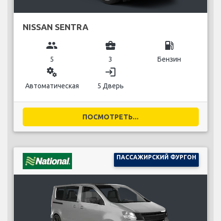
NISSAN SENTRA
group
business_center
local_gas_station
5
3
Бензин
miscellaneous_services
login
Автоматическая
5 Дверь
ПОСМОТРЕТЬ...
ПАССАЖИРСКИЙ ФУРГОН