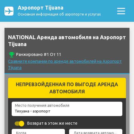
Аэропорт Tijuana
Основная информация об аэропорте и услугах
NATIONAL Аренда автомобиля на Аэропорт
Tijuana
emoji_events
Ранжировано #1 От 11
Сравните компании по аренде автомобилей на Аэропорт
Tijuana
НЕПРЕВЗОЙДЕННАЯ ПО ВЫГОДЕ АРЕНДА
АВТОМОБИЛЯ
Место получения автомобиля
Возврат в этом же месте
Когда
Дата возврата автомобиля