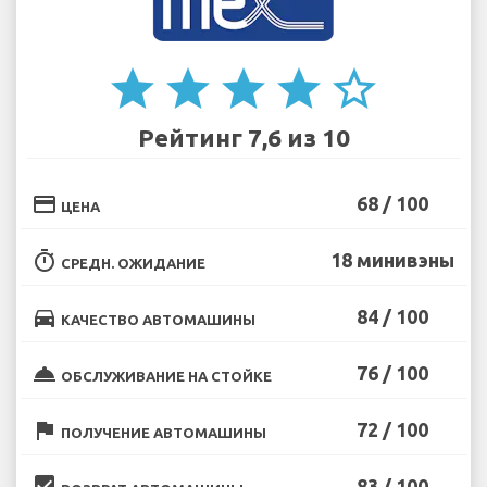
star
star
star
star
star_border
Рейтинг 7,6 из 10
credit_card
68 / 100
ЦЕНА
timer
18 минивэны
СРЕДН. ОЖИДАНИЕ
directions_car
84 / 100
КАЧЕСТВО АВТОМАШИНЫ
room_service
76 / 100
ОБСЛУЖИВАНИЕ НА СТОЙКЕ
flag
72 / 100
ПОЛУЧЕНИЕ АВТОМАШИНЫ
beenhere
83 / 100