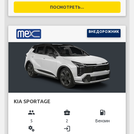
ПОСМОТРЕТЬ...
ВНЕДОРОЖНИК
KIA SPORTAGE
group
business_center
local_gas_station
5
2
Бензин
miscellaneous_services
login