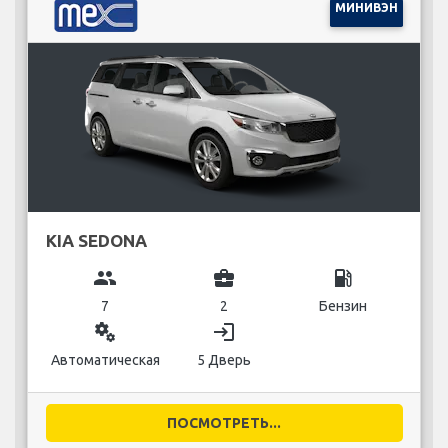
МИНИВЭН
KIA SEDONA
group
business_center
local_gas_station
7
2
Бензин
miscellaneous_services
login
Автоматическая
5 Дверь
ПОСМОТРЕТЬ...