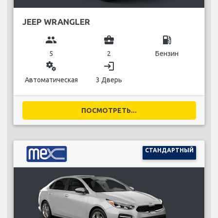
JEEP WRANGLER
group
business_center
local_gas_station
5
2
Бензин
miscellaneous_services
login
Автоматическая
3 Дверь
ПОСМОТРЕТЬ...
СТАНДАРТНЫЙ