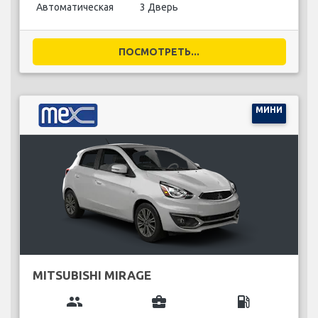
Автоматическая
3 Дверь
ПОСМОТРЕТЬ...
МИНИ
MITSUBISHI MIRAGE
group
business_center
local_gas_station