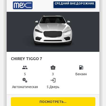
СРЕДНИЙ ВНЕДОРОЖНИК
CHIREY TIGGO 7
group
business_center
local_gas_station
5
3
Бензин
miscellaneous_services
login
Автоматическая
5 Дверь
ПОСМОТРЕТЬ...