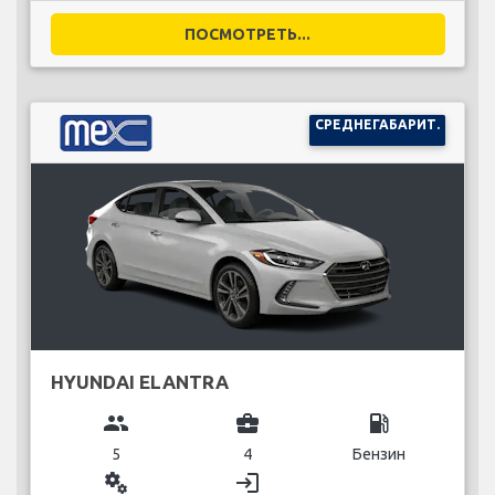
ПОСМОТРЕТЬ...
СРЕДНЕГАБАРИТ.
HYUNDAI ELANTRA
group
business_center
local_gas_station
5
4
Бензин
miscellaneous_services
login