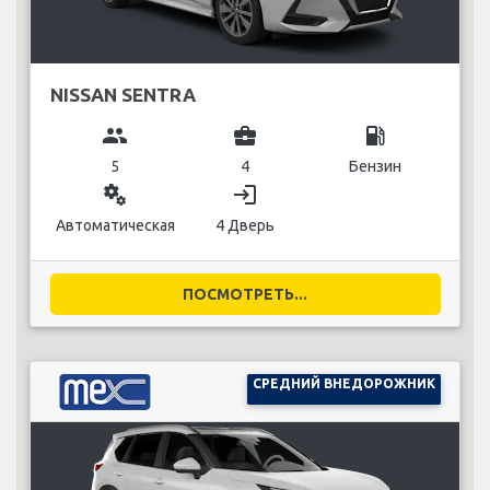
NISSAN SENTRA
group
business_center
local_gas_station
5
4
Бензин
miscellaneous_services
login
Автоматическая
4 Дверь
ПОСМОТРЕТЬ...
СРЕДНИЙ ВНЕДОРОЖНИК