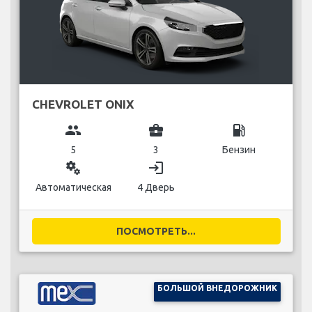
CHEVROLET ONIX
group
business_center
local_gas_station
5
3
Бензин
miscellaneous_services
login
Автоматическая
4 Дверь
ПОСМОТРЕТЬ...
БОЛЬШОЙ ВНЕДОРОЖНИК