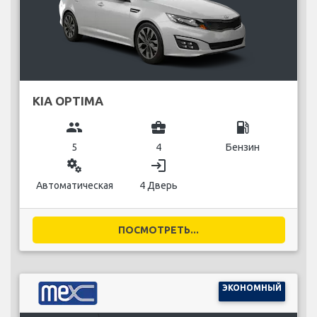
KIA OPTIMA
group
business_center
local_gas_station
5
4
Бензин
miscellaneous_services
login
Автоматическая
4 Дверь
ПОСМОТРЕТЬ...
ЭКОНОМНЫЙ