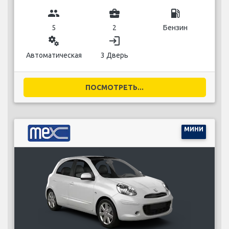
group
business_center
local_gas_station
5
2
Бензин
miscellaneous_services
login
Автоматическая
3 Дверь
ПОСМОТРЕТЬ...
МИНИ