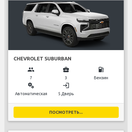
CHEVROLET SUBURBAN
group
business_center
local_gas_station
7
3
Бензин
miscellaneous_services
login
Автоматическая
5 Дверь
ПОСМОТРЕТЬ...