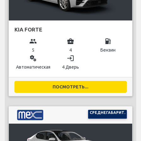
KIA FORTE
group
business_center
local_gas_station
5
4
Бензин
miscellaneous_services
login
Автоматическая
4 Дверь
ПОСМОТРЕТЬ...
СРЕДНЕГАБАРИТ.