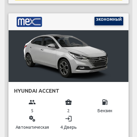
ЭКОНОМНЫЙ
HYUNDAI ACCENT
group
business_center
local_gas_station
5
2
Бензин
miscellaneous_services
login
Автоматическая
4 Дверь