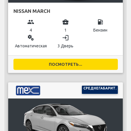
NISSAN MARCH
group
business_center
local_gas_station
4
1
Бензин
miscellaneous_services
login
Автоматическая
3 Дверь
ПОСМОТРЕТЬ...
СРЕДНЕГАБАРИТ.