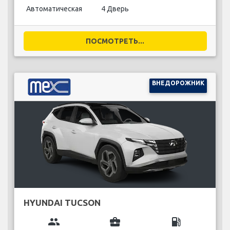
Автоматическая
4 Дверь
ПОСМОТРЕТЬ...
ВНЕДОРОЖНИК
HYUNDAI TUCSON
group
business_center
local_gas_station