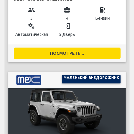
group
business_center
local_gas_station
5
4
Бензин
miscellaneous_services
login
Автоматическая
5 Дверь
ПОСМОТРЕТЬ...
МАЛЕНЬКИЙ ВНЕДОРОЖНИК