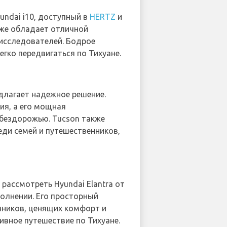
yundai i10, доступный в
HERTZ
и
кже обладает отличной
исследователей. Бодрое
егко передвигаться по Тихуане.
длагает надежное решение.
ия, а его мощная
 бездорожью. Tucson также
ди семей и путешественников,
 рассмотреть Hyundai Elantra от
полнении. Его просторный
нников, ценящих комфорт и
ивное путешествие по Тихуане.