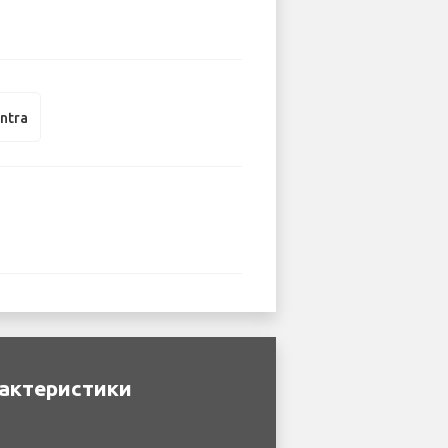
antra
рактеристики