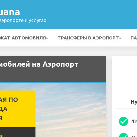
uana
эропорте и услугах
ОКАТ АВТОМОБИЛЯ
ТРАНСФЕРЫ В АЭРОПОРТ
ПА
мобилей на Аэропорт
АЯ ПО
Hy
ДА
Я
check_circle
4
я