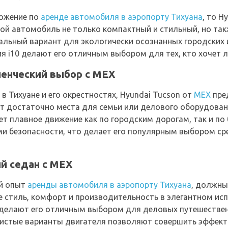
ложение по
аренде автомобиля в аэропорту Тихуана
, то H
ской автомобиль не только компактный и стильный, но та
альный вариант для экологически осознанных городских 
я i10 делают его отличным выбором для тех, кто хочет л
ченческий выбор с MEX
в Тихуане и его окрестностях, Hyundai Tucson от
MEX
пре
т достаточно места для семьи или делового оборудован
т плавное движение как по городским дорогам, так и по
и безопасности, что делает его популярным выбором сре
ый седан с MEX
й опыт
аренды автомобиля в аэропорту Тихуана
, должны
ебе стиль, комфорт и производительность в элегантном ис
 делают его отличным выбором для деловых путешестве
 чистые варианты двигателя позволяют совершить эффект