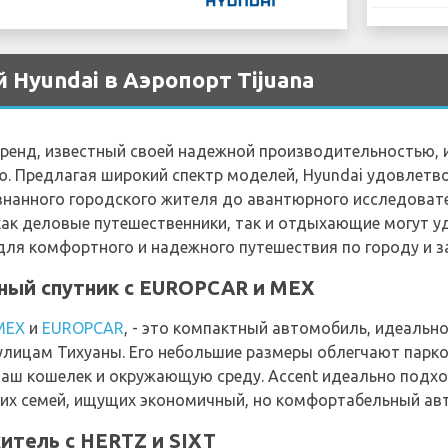
 Hyundai в Аэропорт Tijuana
 бренд, известный своей надежной производительностью
. Предлагая широкий спектр моделей, Hyundai удовлетв
знанного городского жителя до авантюрного исследоват
 как деловые путешественники, так и отдыхающие могут 
ля комфортного и надежного путешествия по городу и за
тный спутник с EUROPCAR и MEX
MEX
и
EUROPCAR
, - это компактный автомобиль, идеаль
лицам Тихуаны. Его небольшие размеры облегчают парко
ваш кошелек и окружающую среду. Accent идеально подх
их семей, ищущих экономичный, но комфортабельный ав
житель с HERTZ и SIXT