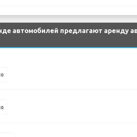
нде автомобилей предлагают аренду а
10
10