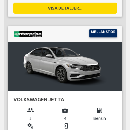
VISA DETALJER...
MELLANSTOR
VOLKSWAGEN JETTA
group
business_center
local_gas_station
5
4
Bensin
miscellaneous_services
login