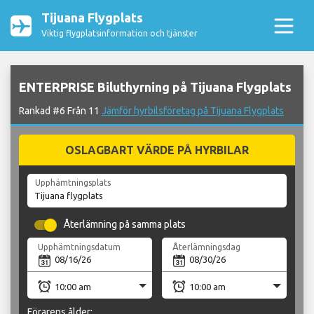
Tijuana Flygplats
Viktig flygplatsinformation och tjänster
ENTERPRISE Biluthyrning på Tijuana Flygplats
Rankad #6 Från 11
Jämför hyrbilsföretag på Tijuana Flygplats
OSLAGBART VÄRDE PÅ HYRBILAR
Upphämtningsplats
Återlämning på samma plats
Upphämtningsdatum
Återlämningsdag
Förarens ålder: