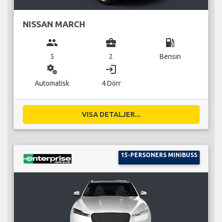
NISSAN MARCH
group
business_center
local_gas_station
5
2
Bensin
miscellaneous_services
login
Automatisk
4 Dörr
VISA DETALJER...
15-PERSONERS MINIBUSS