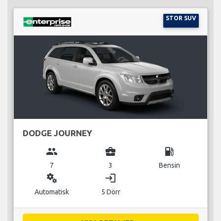
STOR SUV
DODGE JOURNEY
group
business_center
local_gas_station
7
3
Bensin
miscellaneous_services
login
Automatisk
5 Dörr