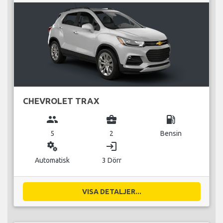
CHEVROLET TRAX
group
business_center
local_gas_station
5
2
Bensin
miscellaneous_services
login
Automatisk
3 Dörr
VISA DETALJER...