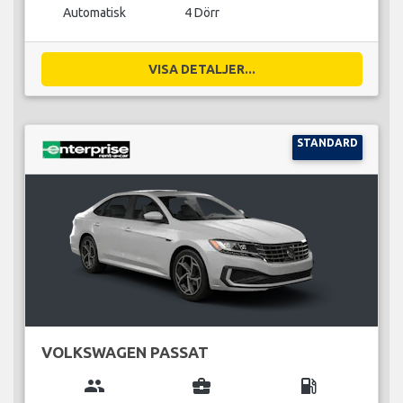
Automatisk
4 Dörr
VISA DETALJER...
STANDARD
VOLKSWAGEN PASSAT
group
business_center
local_gas_station