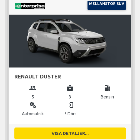
MELLANSTOR SUV
RENAULT DUSTER
group
business_center
local_gas_station
5
3
Bensin
miscellaneous_services
login
Automatisk
5 Dörr
VISA DETALJER...