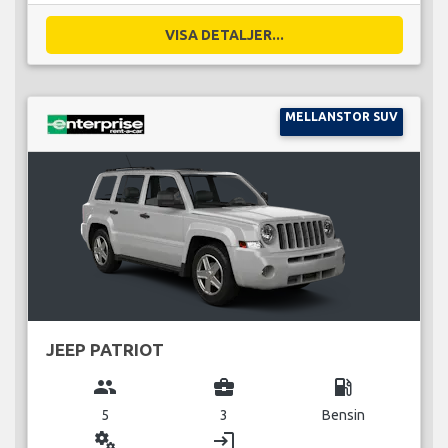
VISA DETALJER...
MELLANSTOR SUV
JEEP PATRIOT
group
business_center
local_gas_station
5
3
Bensin
miscellaneous_services
login