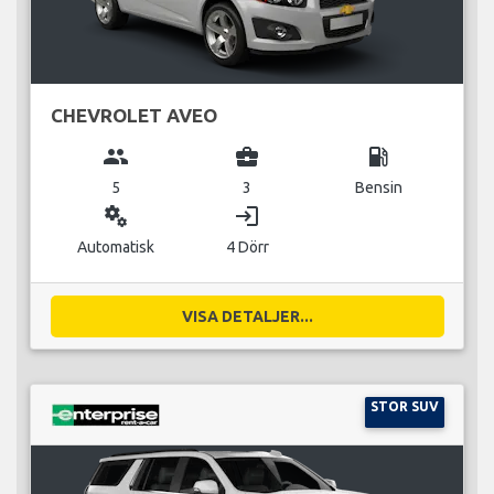
CHEVROLET AVEO
group
business_center
local_gas_station
5
3
Bensin
miscellaneous_services
login
Automatisk
4 Dörr
VISA DETALJER...
STOR SUV