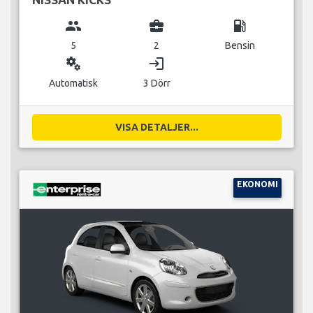
group
business_center
local_gas_station
5
2
Bensin
miscellaneous_services
login
Automatisk
3 Dörr
VISA DETALJER...
EKONOMI