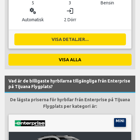
5
3
Bensin
miscellaneous_services
login
Automatisk
2 Dörr
VISA DETALJER...
VISA ALLA
Vad är de billigaste hyrbilarna tillgängliga från Enterprise
på Tijuana Flygplats?
De lägsta priserna för hyrbilar från Enterprise på Tijuana
Flygplats per kategori är:
MINI