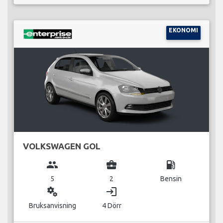
EKONOMI
VOLKSWAGEN GOL
group
business_center
local_gas_station
5
2
Bensin
miscellaneous_services
login
Bruksanvisning
4 Dörr