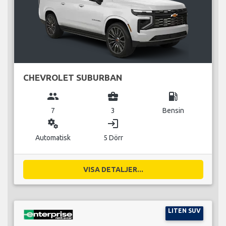
CHEVROLET SUBURBAN
group
business_center
local_gas_station
7
3
Bensin
miscellaneous_services
login
Automatisk
5 Dörr
VISA DETALJER...
LITEN SUV