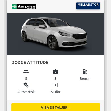
MELLANSTOR
DODGE ATTITUDE
group
business_center
local_gas_station
5
3
Bensin
miscellaneous_services
login
Automatisk
5 Dörr
VISA DETALJER...