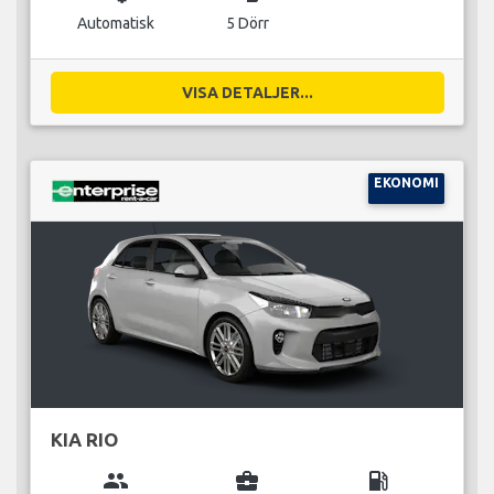
Automatisk
5 Dörr
VISA DETALJER...
EKONOMI
KIA RIO
group
business_center
local_gas_station