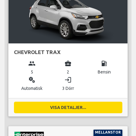
CHEVROLET TRAX
group
business_center
local_gas_station
5
2
Bensin
miscellaneous_services
login
Automatisk
3 Dörr
VISA DETALJER...
MELLANSTOR