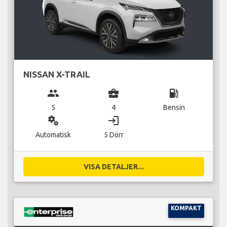
NISSAN X-TRAIL
group
business_center
local_gas_station
5
4
Bensin
miscellaneous_services
login
Automatisk
5 Dörr
VISA DETALJER...
KOMPAKT