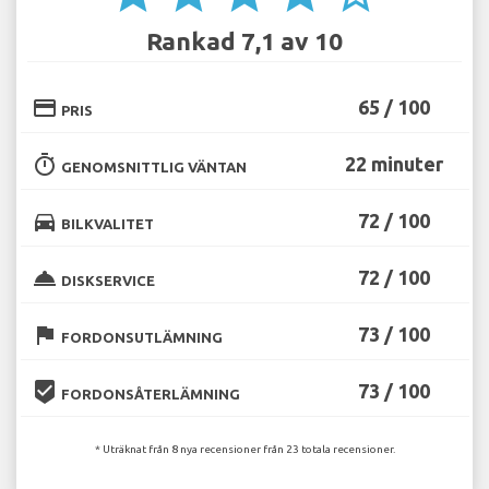
Rankad 7,1 av 10
credit_card
65 / 100
PRIS
timer
22 minuter
GENOMSNITTLIG VÄNTAN
directions_car
72 / 100
BILKVALITET
room_service
72 / 100
DISKSERVICE
flag
73 / 100
FORDONSUTLÄMNING
beenhere
73 / 100
FORDONSÅTERLÄMNING
* Uträknat från 8 nya recensioner från 23 totala recensioner.