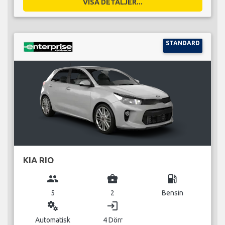
VISA DETALJER...
STANDARD
KIA RIO
group
business_center
local_gas_station
5
2
Bensin
miscellaneous_services
login
Automatisk
4 Dörr