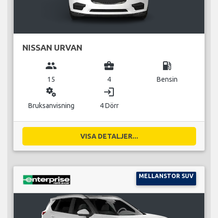
NISSAN URVAN
group
business_center
local_gas_station
15
4
Bensin
miscellaneous_services
login
Bruksanvisning
4 Dörr
VISA DETALJER...
MELLANSTOR SUV