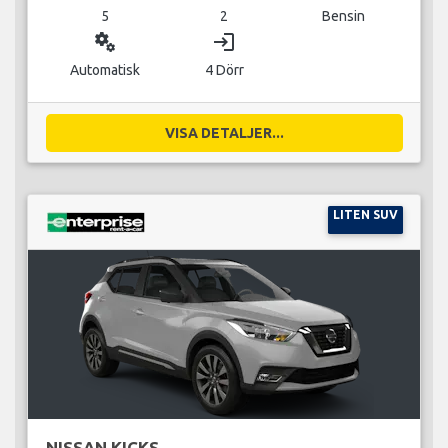
5
2
Bensin
miscellaneous_services
login
Automatisk
4 Dörr
VISA DETALJER...
LITEN SUV
NISSAN KICKS