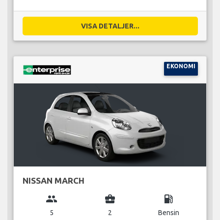
VISA DETALJER...
EKONOMI
NISSAN MARCH
group
business_center
local_gas_station
5
2
Bensin