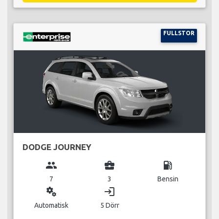
FULLSTOR
DODGE JOURNEY
group
business_center
local_gas_station
7
3
Bensin
miscellaneous_services
login
Automatisk
5 Dörr