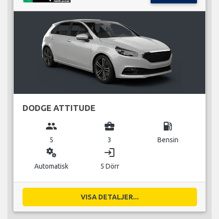
DODGE ATTITUDE
group
business_center
local_gas_station
5
3
Bensin
miscellaneous_services
login
Automatisk
5 Dörr
VISA DETALJER...