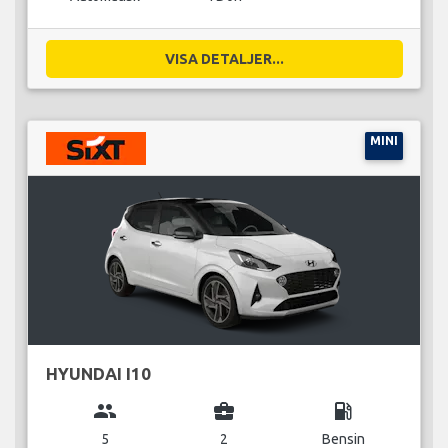
VISA DETALJER...
MINI
HYUNDAI I10
group
business_center
local_gas_station
5
2
Bensin