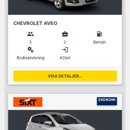
CHEVROLET AVEO
group
business_center
local_gas_station
5
2
Bensin
miscellaneous_services
login
Bruksanvisning
4 Dörr
VISA DETALJER...
EKONOMI