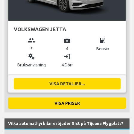
VOLKSWAGEN JETTA
group
business_center
local_gas_station
5
4
Bensin
miscellaneous_services
login
Bruksanvisning
4 Dörr
VISA DETALJER...
VISA PRISER
Vilka automathyrbilar erbjuder Sixt på Tijuana Flygplats?