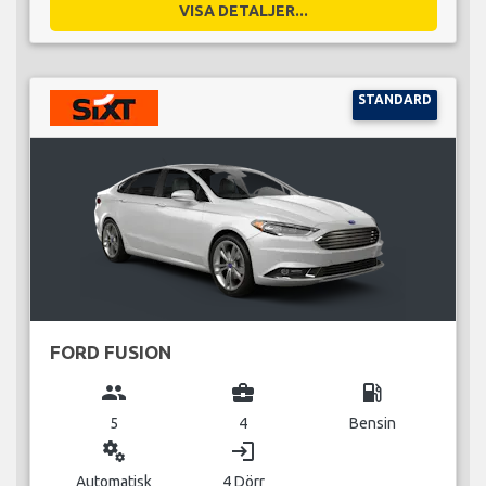
VISA DETALJER...
STANDARD
FORD FUSION
group
business_center
local_gas_station
5
4
Bensin
miscellaneous_services
login
Automatisk
4 Dörr