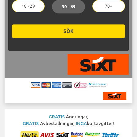
18 - 29
70+
30 - 69
SÖK
GRATIS
Ändringar,
GRATIS
Avbeställningar,
INGA
kortavgifter!