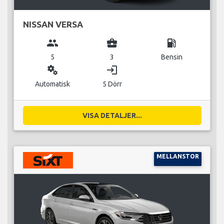
NISSAN VERSA
group
business_center
local_gas_station
5
3
Bensin
miscellaneous_services
login
Automatisk
5 Dörr
VISA DETALJER...
MELLANSTOR