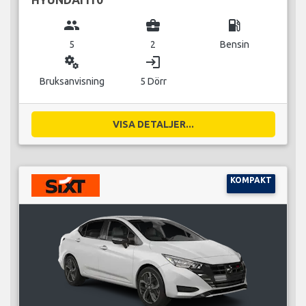
group
business_center
local_gas_station
5
2
Bensin
miscellaneous_services
login
Bruksanvisning
5 Dörr
VISA DETALJER...
KOMPAKT