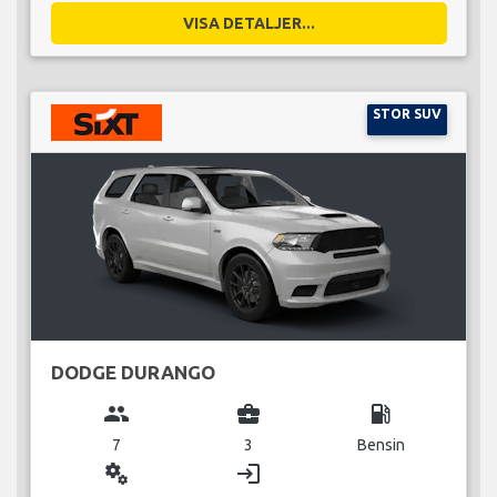
VISA DETALJER...
STOR SUV
DODGE DURANGO
group
business_center
local_gas_station
7
3
Bensin
miscellaneous_services
login