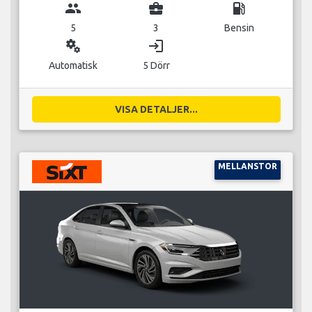
group
business_center
local_gas_station
5
3
Bensin
miscellaneous_services
login
Automatisk
5 Dörr
VISA DETALJER...
MELLANSTOR