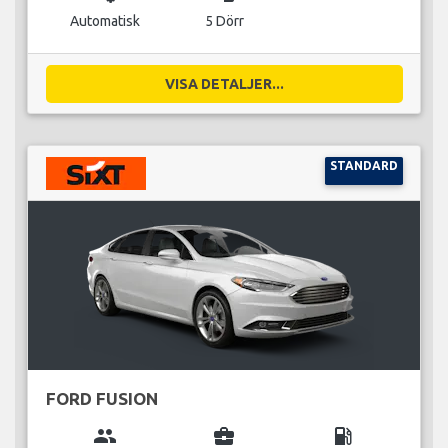
Automatisk
5 Dörr
VISA DETALJER...
STANDARD
FORD FUSION
group
business_center
local_gas_station