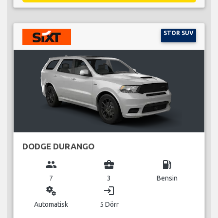
STOR SUV
DODGE DURANGO
group
business_center
local_gas_station
7
3
Bensin
miscellaneous_services
login
Automatisk
5 Dörr