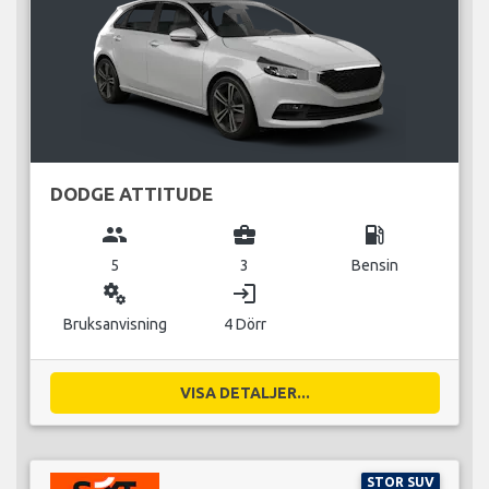
DODGE ATTITUDE
group
business_center
local_gas_station
5
3
Bensin
miscellaneous_services
login
Bruksanvisning
4 Dörr
VISA DETALJER...
STOR SUV