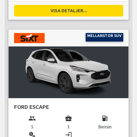
VISA DETALJER...
MELLANSTOR SUV
FORD ESCAPE
group
business_center
local_gas_station
5
3
Bensin
miscellaneous_services
login