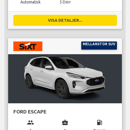
Automatisk
5 Dörr
VISA DETALJER...
MELLANSTOR SUV
FORD ESCAPE
group
business_center
local_gas_station