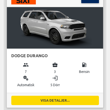
DODGE DURANGO
group
business_center
local_gas_station
7
3
Bensin
miscellaneous_services
login
Automatisk
5 Dörr
VISA DETALJER...