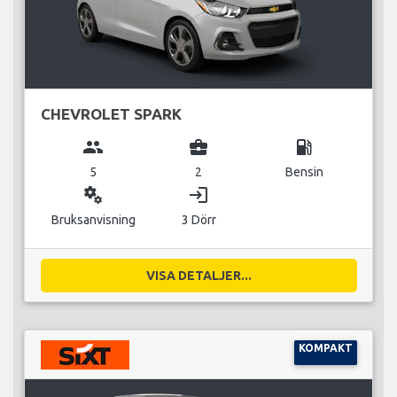
CHEVROLET SPARK
group
business_center
local_gas_station
5
2
Bensin
miscellaneous_services
login
Bruksanvisning
3 Dörr
VISA DETALJER...
KOMPAKT