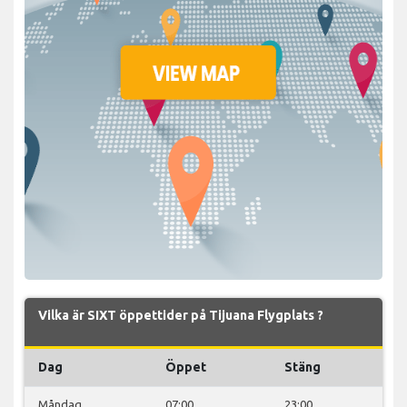
Vilka är SIXT öppettider på Tijuana Flygplats ?
Dag
Öppet
Stäng
Måndag
07:00
23:00