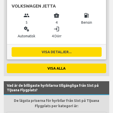
VOLKSWAGEN JETTA
group
business_center
local_gas_station
5
4
Bensin
miscellaneous_services
login
Automatisk
4 Dörr
VISA DETALJER...
VISA ALLA
Vad är de billigaste hyrbilarna tillgängliga från Sixt på
Tijuana Flygplats?
De lägsta priserna för hyrbilar från Sixt på Tijuana
Flygplats per kategori är: