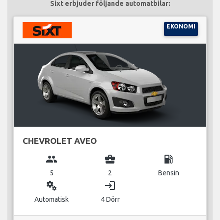
Sixt erbjuder följande automatbilar:
EKONOMI
CHEVROLET AVEO
group
business_center
local_gas_station
5
2
Bensin
miscellaneous_services
login
Automatisk
4 Dörr