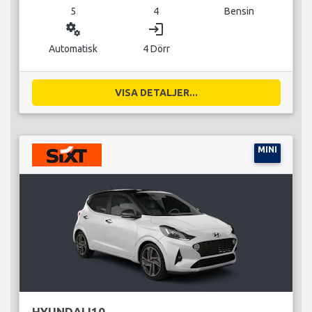
5
4
Bensin
miscellaneous_services
login
Automatisk
4 Dörr
VISA DETALJER...
MINI
HYUNDAI I10