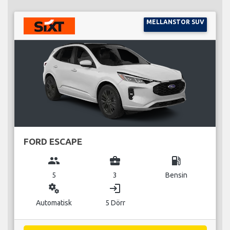
MELLANSTOR SUV
FORD ESCAPE
group
business_center
local_gas_station
5
3
Bensin
miscellaneous_services
login
Automatisk
5 Dörr