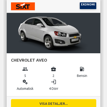
EKONOMI
CHEVROLET AVEO
group
business_center
local_gas_station
5
2
Bensin
miscellaneous_services
login
Automatisk
4 Dörr
VISA DETALJER...