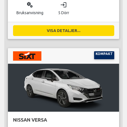
miscellaneous_services
login
Bruksanvisning
5 Dörr
VISA DETALJER...
KOMPAKT
NISSAN VERSA