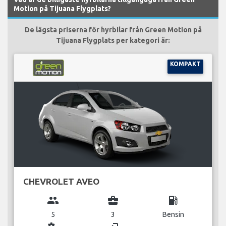
Motion på Tijuana Flygplats?
De lägsta priserna för hyrbilar från Green Motion på
Tijuana Flygplats per kategori är:
KOMPAKT
CHEVROLET AVEO
group
business_center
local_gas_station
5
3
Bensin