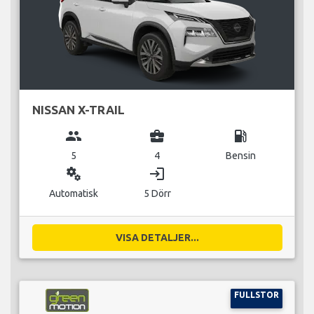
NISSAN X-TRAIL
group
business_center
local_gas_station
5
4
Bensin
miscellaneous_services
login
Automatisk
5 Dörr
VISA DETALJER...
FULLSTOR