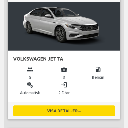
VOLKSWAGEN JETTA
group
business_center
local_gas_station
5
3
Bensin
miscellaneous_services
login
Automatisk
2 Dörr
VISA DETALJER...