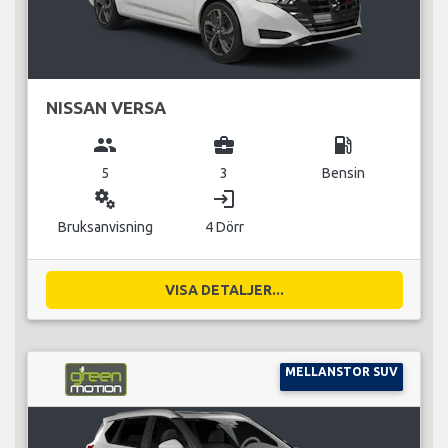
NISSAN VERSA
group
business_center
local_gas_station
5
3
Bensin
miscellaneous_services
login
Bruksanvisning
4 Dörr
VISA DETALJER...
MELLANSTOR SUV