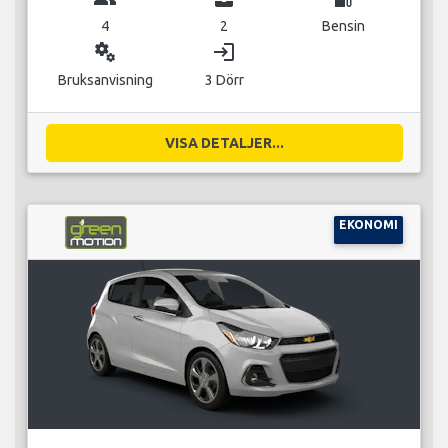
4
2
Bensin
miscellaneous_services
login
Bruksanvisning
3 Dörr
VISA DETALJER...
EKONOMI