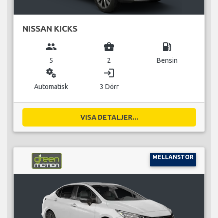
NISSAN KICKS
group
business_center
local_gas_station
5
2
Bensin
miscellaneous_services
login
Automatisk
3 Dörr
VISA DETALJER...
MELLANSTOR