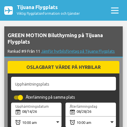
Tijuana Flygplats
Viktig flygplatsinformation och tjänster
GREEN MOTION Biluthyrning på Tijuana
Flygplats
Rankad #9 Från 11
Jämför hyrbilsföretag på Tijuana Flygplats
OSLAGBART VÄRDE PÅ HYRBILAR
Upphämtningsplats
Återlämning på samma plats
Upphämtningsdatum
Återlämningsdag