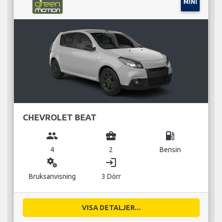
MINI
CHEVROLET BEAT
group
business_center
local_gas_station
4
2
Bensin
miscellaneous_services
login
Bruksanvisning
3 Dörr
VISA DETALJER...