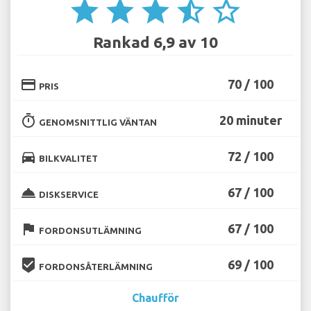
star
star
star
star_half
star_border
Rankad 6,9 av 10
credit_card
70 / 100
PRIS
timer
20 minuter
GENOMSNITTLIG VÄNTAN
directions_car
72 / 100
BILKVALITET
room_service
67 / 100
DISKSERVICE
flag
67 / 100
FORDONSUTLÄMNING
beenhere
69 / 100
FORDONSÅTERLÄMNING
Chaufför