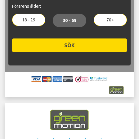
Förarens ålder:
18 - 29
70+
30 - 69
SÖK