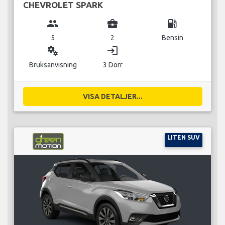
CHEVROLET SPARK
group
business_center
local_gas_station
5
2
Bensin
miscellaneous_services
login
Bruksanvisning
3 Dörr
VISA DETALJER...
LITEN SUV