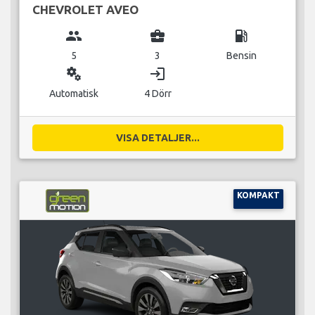
CHEVROLET AVEO
group
business_center
local_gas_station
5
3
Bensin
miscellaneous_services
login
Automatisk
4 Dörr
VISA DETALJER...
KOMPAKT