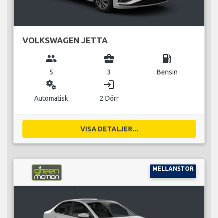
VOLKSWAGEN JETTA
group
business_center
local_gas_station
5
3
Bensin
miscellaneous_services
login
Automatisk
2 Dörr
VISA DETALJER...
MELLANSTOR