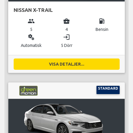
NISSAN X-TRAIL
group
business_center
local_gas_station
5
4
Bensin
miscellaneous_services
login
Automatisk
5 Dörr
VISA DETALJER...
STANDARD