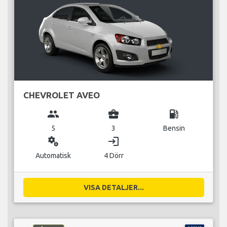
CHEVROLET AVEO
group
business_center
local_gas_station
5
3
Bensin
miscellaneous_services
login
Automatisk
4 Dörr
VISA DETALJER...