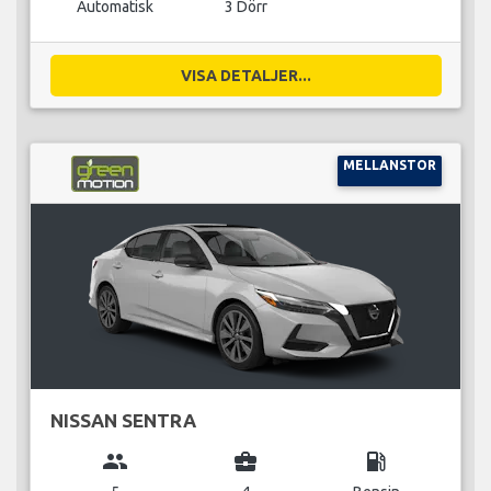
Automatisk
3 Dörr
VISA DETALJER...
MELLANSTOR
NISSAN SENTRA
group
business_center
local_gas_station