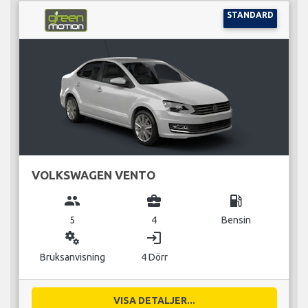
STANDARD
VOLKSWAGEN VENTO
group
business_center
local_gas_station
5
4
Bensin
miscellaneous_services
login
Bruksanvisning
4 Dörr
VISA DETALJER...