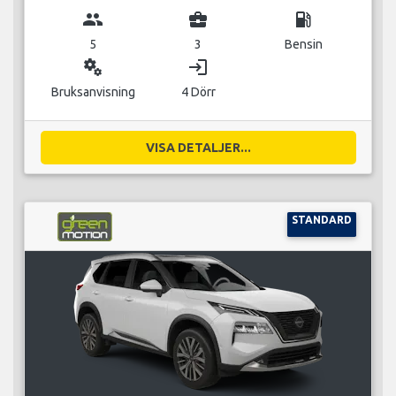
group
business_center
local_gas_station
5
3
Bensin
miscellaneous_services
login
Bruksanvisning
4 Dörr
VISA DETALJER...
STANDARD