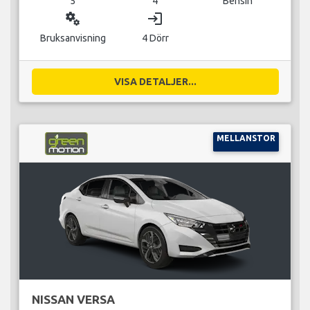
5
4
Bensin
miscellaneous_services
login
Bruksanvisning
4 Dörr
VISA DETALJER...
MELLANSTOR
NISSAN VERSA