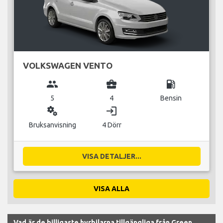
VOLKSWAGEN VENTO
group
business_center
local_gas_station
5
4
Bensin
miscellaneous_services
login
Bruksanvisning
4 Dörr
VISA DETALJER...
VISA ALLA
Vad är de billigaste hyrbilarna tillgängliga från Green