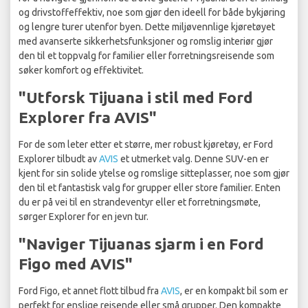
og drivstoffeffektiv, noe som gjør den ideell for både bykjøring
og lengre turer utenfor byen. Dette miljøvennlige kjøretøyet
med avanserte sikkerhetsfunksjoner og romslig interiør gjør
den til et toppvalg for familier eller forretningsreisende som
søker komfort og effektivitet.
"Utforsk Tijuana i stil med Ford
Explorer fra AVIS"
For de som leter etter et større, mer robust kjøretøy, er Ford
Explorer tilbudt av
AVIS
et utmerket valg. Denne SUV-en er
kjent for sin solide ytelse og romslige sitteplasser, noe som gjør
den til et fantastisk valg for grupper eller store familier. Enten
du er på vei til en strandeventyr eller et forretningsmøte,
sørger Explorer for en jevn tur.
"Naviger Tijuanas sjarm i en Ford
Figo med AVIS"
Ford Figo, et annet flott tilbud fra
AVIS
, er en kompakt bil som er
perfekt for enslige reisende eller små grupper. Den kompakte