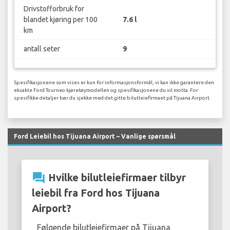
Drivstofforbruk for
blandet kjøring per 100
7.6 l
km
antall seter
9
Spesifikasjonene som vises er kun for informasjonsformål, vi kan ikke garantere den
eksakte Ford Tourneo kjøretøymodellen og spesifikasjonene du vil motta. For
spesifikke detaljer bør du sjekke med det gitte bilutleiefirmaet på Tijuana Airport.
Ford Leiebil hos Tijuana Airport – Vanlige spørsmål
question_answer
Hvilke bilutleiefirmaer tilbyr
leiebil fra Ford hos Tijuana
Airport?
Følgende bilutleiefirmaer på Tijuana