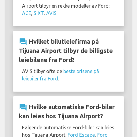
Airport tilbyr en rekke modeller av Ford:
ACE
,
SIXT
,
AVIS
question_answer
Hvilket bilutleiefirma på
Tijuana Airport tilbyr de billigste
leiebilene fra Ford?
AVIS tilbyr ofte de
beste prisene på
leiebiler fra Ford
.
question_answer
Hvilke automatiske Ford-biler
kan leies hos Tijuana Airport?
Følgende automatiske Ford-biler kan leies
hos Tijuana Airport:
Ford Escape
,
Ford