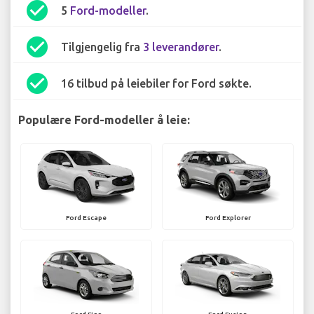
check_circle
5
Ford-modeller
.
check_circle
Tilgjengelig fra
3 leverandører
.
check_circle
16 tilbud på leiebiler for Ford søkte.
Populære Ford-modeller å leie:
Ford Escape
Ford Explorer