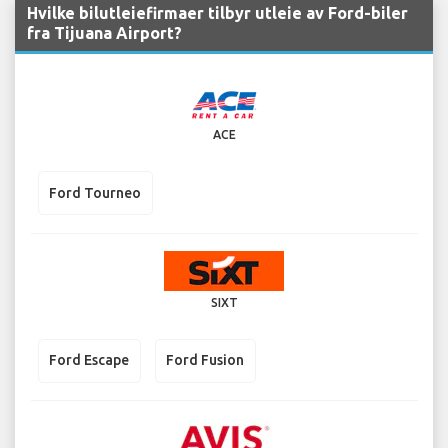
Hvilke bilutleiefirmaer tilbyr utleie av Ford-biler
fra Tijuana Airport?
ACE
Ford Tourneo
SIXT
Ford Escape
Ford Fusion