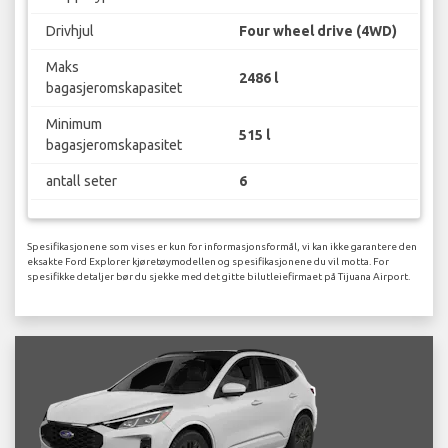
Drivhjul
Four wheel drive (4WD)
Maks
2486 l
bagasjeromskapasitet
Minimum
515 l
bagasjeromskapasitet
antall seter
6
Spesifikasjonene som vises er kun for informasjonsformål, vi kan ikke garantere den
eksakte Ford Explorer kjøretøymodellen og spesifikasjonene du vil motta. For
spesifikke detaljer bør du sjekke med det gitte bilutleiefirmaet på Tijuana Airport.