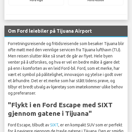
Ford Figo
Ford Fusion
Om Ford leiebiler på Tijuana Airport
Forretningsreisende og fritidsreisende som besøker Tijuana blir
ofte møtt med den vennlige servicen fra Tijuana lufthavn (TIJ).
Men reisen slutter ikke så snart de går av flyet. Hele byen
venter på å utforskes, og hva er vel en bedre måte å gjøre det
på enn i komforten av en leid Ford-bil. Ford, som et merke, har
vært et symbol på pålitelighet, innovasjon og ytelse i godt over
et århundre. Det er et merke som har stått tidens prøve, og
tilbyr et bredt utvalg av kjøretøy som imøtekommer ulike behov
og preferanser.
"Flykt i en Ford Escape med SIXT
gjennom gatene i Tijuana"
Ford Escape, tilbudt av
SIXT
, er en kompakt SUV som er perfekt
for å navigere gjennom de travle gatene i Tijuana. Den er smidig