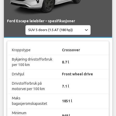
Ford Escape leiebiler – spesifikasjoner
Kroppstype
Crossover
Bykjøring drivstofforbruk
8.7 l
per 100 km
Drivhjul
Front wheel drive
Drivstofforbruk på
7.1 l
motorvei per 100 km
Maks
1851 l
bagasjeromskapasitet
Minimum
948 l