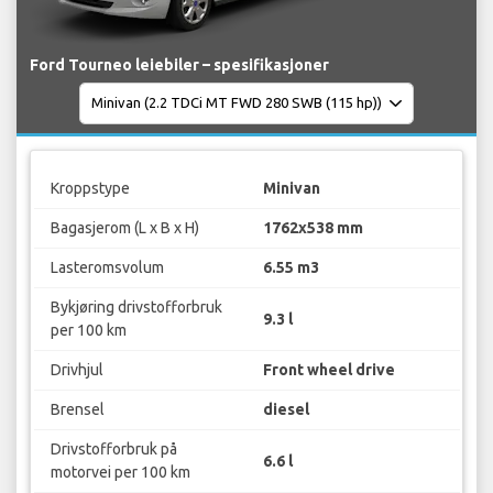
Ford Tourneo leiebiler – spesifikasjoner
Kroppstype
Minivan
Bagasjerom (L x B x H)
1762x538 mm
Lasteromsvolum
6.55 m3
Bykjøring drivstofforbruk
9.3 l
per 100 km
Drivhjul
Front wheel drive
Brensel
diesel
Drivstofforbruk på
6.6 l
motorvei per 100 km