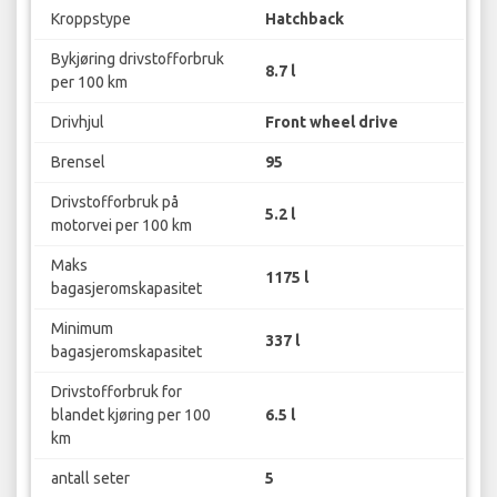
Kroppstype
Hatchback
Bykjøring drivstofforbruk
8.7 l
per 100 km
Drivhjul
Front wheel drive
Brensel
95
Drivstofforbruk på
5.2 l
motorvei per 100 km
Maks
1175 l
bagasjeromskapasitet
Minimum
337 l
bagasjeromskapasitet
Drivstofforbruk for
blandet kjøring per 100
6.5 l
km
antall seter
5