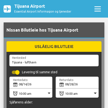
Tijuana Airport
Essential Airport Informasjon og tjenester
Nissan Bilutleie hos Tijuana Airport
USLÅELIG BILUTLEIE
Hentested
Levering til samme sted
Hentedato
Returdato
Sjåførens alder: