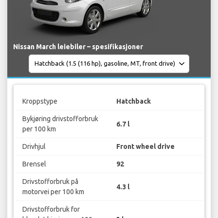
Nissan March leiebiler – spesifikasjoner
Kroppstype
Hatchback
Bykjøring drivstofforbruk
6.7 l
per 100 km
Drivhjul
Front wheel drive
Brensel
92
Drivstofforbruk på
4.3 l
motorvei per 100 km
Drivstofforbruk for