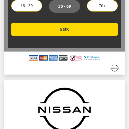
18 - 29
70+
30 - 69
SØK