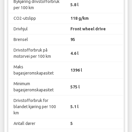
Bykjøring drivstofforbruk
5.8 l
per 100 km
CO2-utslipp
118 g/km
Drivhjul
Front wheel drive
Brensel
95
Drivstofforbruk på
4.6 l
motorvei per 100 km
Maks
1396 l
bagasjeromskapasitet
Minimum
575 l
bagasjeromskapasitet
Drivstofforbruk for
blandet kjøring per 100
5.1 l
km
Antall dører
5