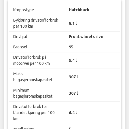
Kroppstype
Hatchback
Bykjøring drivstofforbruk
8.1 l
per 100 km
Drivhjul
Front wheel drive
Brensel
95
Drivstofforbruk på
5.4 l
motorvei per 100 km
Maks
307 l
bagasjeromskapasitet
Minimum
307 l
bagasjeromskapasitet
Drivstofforbruk for
blandet kjøring per 100
6.4 l
km