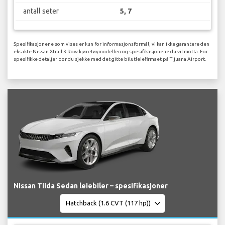
antall seter
5, 7
Spesifikasjonene som vises er kun for informasjonsformål, vi kan ikke garantere den
eksakte Nissan Xtrail 3 Row kjøretøymodellen og spesifikasjonene du vil motta. For
spesifikke detaljer bør du sjekke med det gitte bilutleiefirmaet på Tijuana Airport.
Nissan Tiida Sedan leiebiler – spesifikasjoner