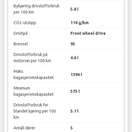
Bykjøring drivstofforbruk
5.8 l
per 100 km
CO2-utslipp
118 g/km
Drivhjul
Front wheel drive
Brensel
95
Drivstofforbruk på
4.6 l
motorvei per 100 km
Maks
1396 l
bagasjeromskapasitet
Minimum
575 l
bagasjeromskapasitet
Drivstofforbruk for
blandet kjøring per 100
5.1 l
km
Antall dører
5