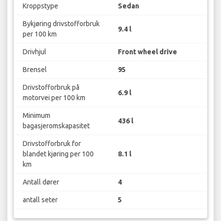
Kroppstype
Sedan
Bykjøring drivstofforbruk
9.4 l
per 100 km
Drivhjul
Front wheel drive
Brensel
95
Drivstofforbruk på
6.9 l
motorvei per 100 km
Minimum
436 l
bagasjeromskapasitet
Drivstofforbruk for
blandet kjøring per 100
8.1 l
km
Antall dører
4
antall seter
5