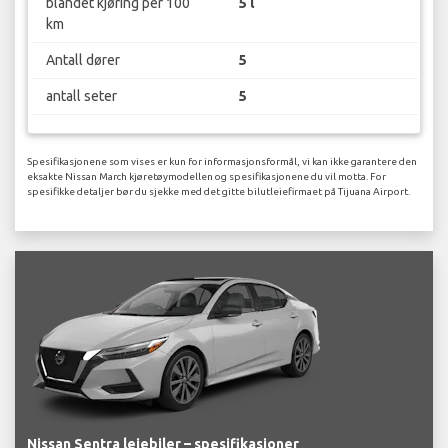
blandet kjøring per 100
5 l
km
Antall dører
5
antall seter
5
Spesifikasjonene som vises er kun for informasjonsformål, vi kan ikke garantere den
eksakte Nissan March kjøretøymodellen og spesifikasjonene du vil motta. For
spesifikke detaljer bør du sjekke med det gitte bilutleiefirmaet på Tijuana Airport.
Nissan Sentra leiebiler – spesifikasjoner