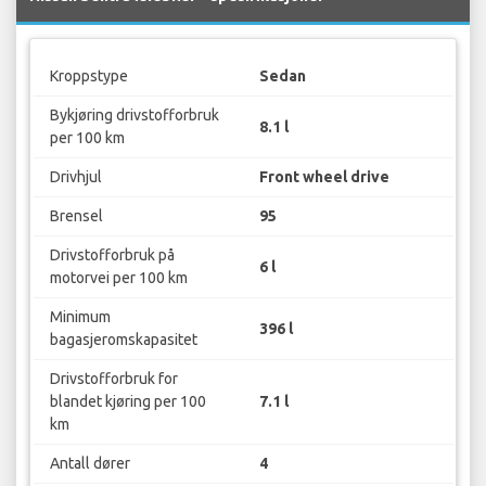
Kroppstype
Sedan
Bykjøring drivstofforbruk
8.1 l
per 100 km
Drivhjul
Front wheel drive
Brensel
95
Drivstofforbruk på
6 l
motorvei per 100 km
Minimum
396 l
bagasjeromskapasitet
Drivstofforbruk for
blandet kjøring per 100
7.1 l
km
Antall dører
4