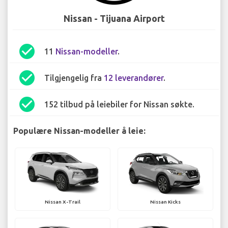
Nissan - Tijuana Airport
check_circle
11
Nissan-modeller
.
check_circle
Tilgjengelig fra
12 leverandører
.
check_circle
152 tilbud på leiebiler for Nissan søkte.
Populære Nissan-modeller å leie:
Nissan X-Trail
Nissan Kicks