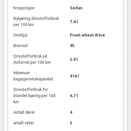
Kroppstype
Sedan
Bykjøring drivstofforbruk
7.4 l
per 100 km
Drivhjul
Front wheel drive
Brensel
95
Drivstofforbruk på
5.9 l
motorvei per 100 km
Minimum
416 l
bagasjeromskapasitet
Drivstofforbruk for
blandet kjøring per 100
6.7 l
km
Antall dører
4
antall seter
5