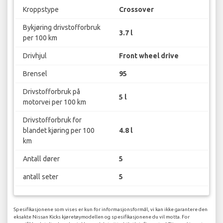
Kroppstype
Crossover
Bykjøring drivstofforbruk
3.7 l
per 100 km
Drivhjul
Front wheel drive
Brensel
95
Drivstofforbruk på
5 l
motorvei per 100 km
Drivstofforbruk for
blandet kjøring per 100
4.8 l
km
Antall dører
5
antall seter
5
Spesifikasjonene som vises er kun for informasjonsformål, vi kan ikke garantere den
eksakte Nissan Kicks kjøretøymodellen og spesifikasjonene du vil motta. For